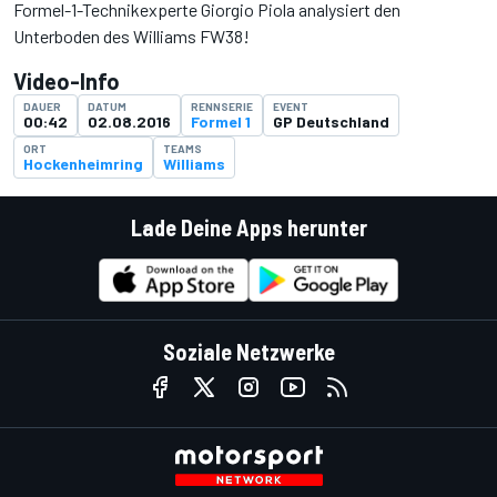
Formel-1-Technikexperte Giorgio Piola analysiert den
Unterboden des Williams FW38!
Video-Info
DAUER
DATUM
RENNSERIE
EVENT
00:42
02.08.2016
Formel 1
GP Deutschland
ORT
TEAMS
Hockenheimring
Williams
Lade Deine Apps herunter
Soziale Netzwerke