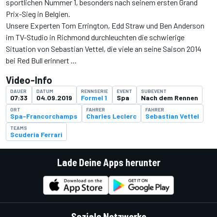
sportlichen Nummer 1, besonders nach seinem ersten Grand
Prix-Sieg in Belgien.
Unsere Experten Tom Errington, Edd Straw und Ben Anderson
im TV-Studio in Richmond durchleuchten die schwierige
Situation von Sebastian Vettel, die viele an seine Saison 2014
bei Red Bull erinnert ...
Video-Info
DAUER
DATUM
RENNSERIE
EVENT
SUBEVENT
07:33
04.09.2019
Formel 1
Spa
Nach dem Rennen
ORT
FAHRER
FAHRER
Spa-Francorchamps
Charles Leclerc
Sebastian Vettel
TEAMS
Scuderia Ferrari
Lade Deine Apps herunter
Soziale Netzwerke