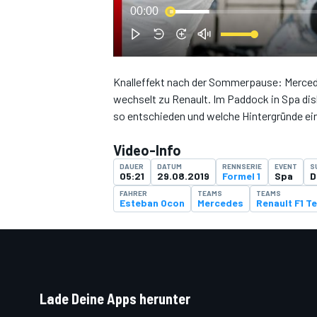
00:00
Knalleffekt nach der Sommerpause: Mercedes
DTM
wechselt zu Renault. Im Paddock in Spa disk
so entschieden und welche Hintergründe ein
Video-Info
DAUER
DATUM
RENNSERIE
EVENT
S
05:21
29.08.2019
Formel 1
Spa
D
FAHRER
TEAMS
TEAMS
Esteban Ocon
Mercedes
Renault F1 T
Lade Deine Apps herunter