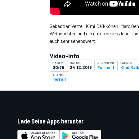
Sebastian Vettel, Kimi Räikkönen, Marc Ge
Weihnachten und ein gutes neues Jahr. Und 
DTM
auch sehr sehenswert!
Video-Info
DAUER
DATUM
RENNSERIE
FAHRER
00:35
24.12.2015
Formel 1
Kimi Räi
TEAMS
Ferrari
Lade Deine Apps herunter