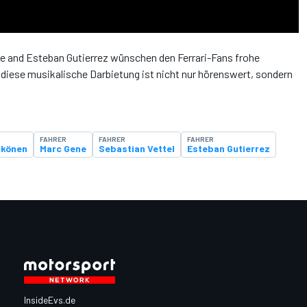
ne and Esteban Gutierrez wünschen den Ferrari-Fans frohe
diese musikalische Darbietung ist nicht nur hörenswert, sondern
FAHRER
FAHRER
FAHRER
kkönen
Marc Gene
Sebastian Vettel
Esteban Gutierrez
InsideEvs.de