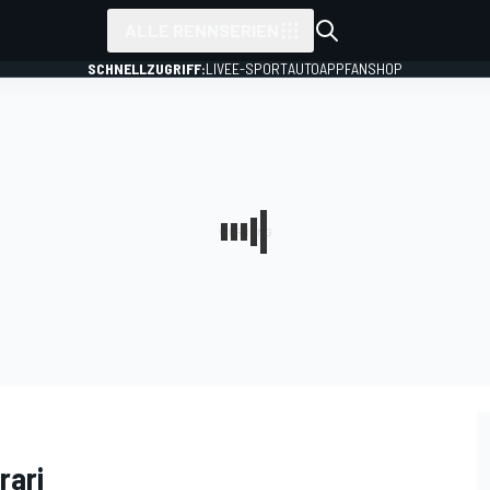
ALLE RENNSERIEN
SCHNELLZUGRIFF:
LIVE
E-SPORT
AUTO
APP
FANSHOP
rari