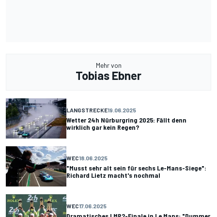
Mehr von
Tobias Ebner
LANGSTRECKE
19.06.2025
Wetter 24h Nürburgring 2025: Fällt denn
wirklich gar kein Regen?
WEC
18.06.2025
"Musst sehr alt sein für sechs Le-Mans-Siege":
Richard Lietz macht's nochmal
WEC
17.06.2025
Dramatisches LMP2-Finale in Le Mans: "Dummer