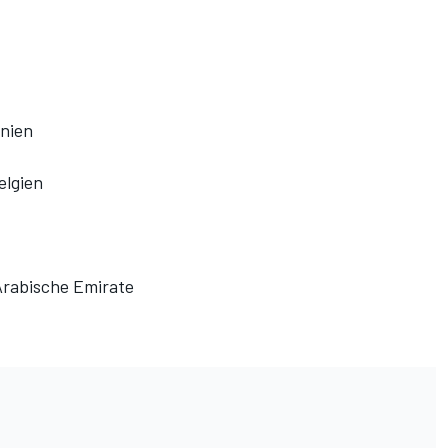
nnien
elgien
 Arabische Emirate