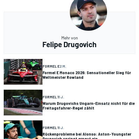
Mehr von
Felipe Drugovich
FORMEL E
2 M.
Formel E Monaco 2026: Sensationeller Sieg für
Weltmeister Rowland
FORMEL 1
1 J.
Warum Drugovichs Ungarn-Einsatz nicht für die
Freitagsfahrer-Regel zählt
FORMEL 1
1 J.
Rückenprobleme bei Alonso: Aston-Youngster
Drugovich springt erneut ein