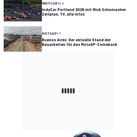
INDYCAR
14 h
IndyCar Portland 2026 mit Mick Schumacher:
Zeitplan, TV, alle Infos
MOTOGP
1 T.
Buenos Aires: Der aktuelle Stand der
Bauarbeiten für das MotoGP-Comeback