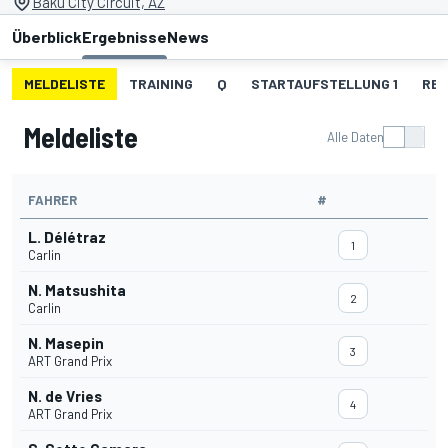
Baku City Circuit, AZ
Überblick
Ergebnisse
News
MELDELISTE
TRAINING
Q
STARTAUFSTELLUNG 1
REN
Meldeliste
Alle Daten
FAHRER
#
L. Délétraz
1
Carlin
N. Matsushita
2
Carlin
N. Masepin
3
ART Grand Prix
N. de Vries
4
ART Grand Prix