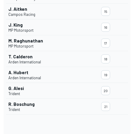
J. Aitken
15
Campos Racing
J. King
16
MP Motorsport
M. Raghunathan
17
MP Motorsport
T. Calderon
18
Arden International
A. Hubert
19
Arden International
G. Alesi
20
Trident
R. Boschung
21
Trident