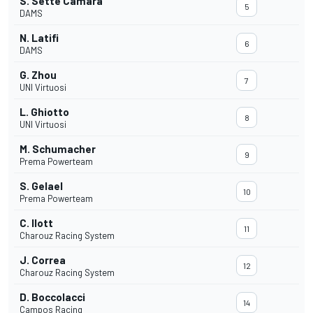
S. Sette Camara
5
DAMS
N. Latifi
6
DAMS
G. Zhou
7
UNI Virtuosi
L. Ghiotto
8
UNI Virtuosi
M. Schumacher
9
Prema Powerteam
S. Gelael
10
Prema Powerteam
C. Ilott
11
Charouz Racing System
J. Correa
12
Charouz Racing System
D. Boccolacci
14
Campos Racing