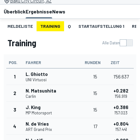
Baku City Circuit, AZ
Überblick
Ergebnisse
News
MELDELISTE
TRAINING
Q
STARTAUFSTELLUNG 1
REN
Training
Alle Daten
POS.
FAHRER
RUNDEN
ZEIT
L. Ghiotto
1
15
1'56.637
UNI Virtuosi
N. Matsushita
+0.282
2
15
Carlin
1'56.919
J. King
+0.386
3
15
MP Motorsport
1'57.023
N. de Vries
+0.804
4
17
ART Grand Prix
1'57.441