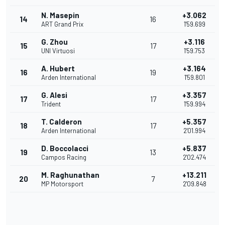
N. Masepin
+3.062
14
16
ART Grand Prix
1'59.699
G. Zhou
+3.116
15
17
UNI Virtuosi
1'59.753
A. Hubert
+3.164
16
19
Arden International
1'59.801
G. Alesi
+3.357
17
17
Trident
1'59.994
T. Calderon
+5.357
18
17
Arden International
2'01.994
D. Boccolacci
+5.837
19
13
Campos Racing
2'02.474
M. Raghunathan
+13.211
20
7
MP Motorsport
2'09.848