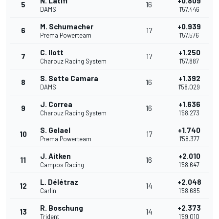
N. Latifi
+0.809
5
16
DAMS
1'57.446
M. Schumacher
+0.939
6
17
Prema Powerteam
1'57.576
C. Ilott
+1.250
7
17
Charouz Racing System
1'57.887
S. Sette Camara
+1.392
8
16
DAMS
1'58.029
J. Correa
+1.636
9
16
Charouz Racing System
1'58.273
S. Gelael
+1.740
10
17
Prema Powerteam
1'58.377
J. Aitken
+2.010
11
16
Campos Racing
1'58.647
L. Délétraz
+2.048
12
14
Carlin
1'58.685
R. Boschung
+2.373
13
14
Trident
1'59.010