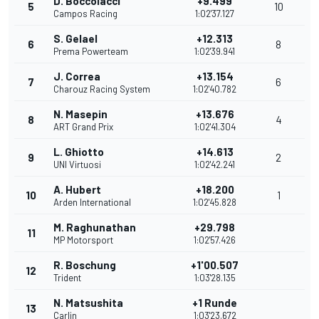
D. Boccolacci
+9.499
5
10
Campos Racing
1:02'37.127
S. Gelael
+12.313
6
8
Prema Powerteam
1:02'39.941
J. Correa
+13.154
7
6
Charouz Racing System
1:02'40.782
N. Masepin
+13.676
8
4
ART Grand Prix
1:02'41.304
L. Ghiotto
+14.613
9
2
UNI Virtuosi
1:02'42.241
A. Hubert
+18.200
10
1
Arden International
1:02'45.828
M. Raghunathan
+29.798
11
MP Motorsport
1:02'57.426
R. Boschung
+1'00.507
12
Trident
1:03'28.135
N. Matsushita
+1 Runde
13
Carlin
1:03'23.672