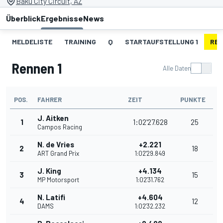
Baku City Circuit, AZ
Überblick
Ergebnisse
News
MELDELISTE
TRAINING
Q
STARTAUFSTELLUNG 1
REN
Rennen 1
Alle Daten
POS.
FAHRER
ZEIT
PUNKTE
J. Aitken
1
1:02'27.628
25
Campos Racing
N. de Vries
+2.221
2
18
ART Grand Prix
1:02'29.849
J. King
+4.134
3
15
MP Motorsport
1:02'31.762
N. Latifi
+4.604
4
12
DAMS
1:02'32.232