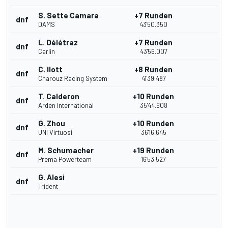
S. Sette Camara
+7 Runden
dnf
DAMS
43'50.350
L. Délétraz
+7 Runden
dnf
Carlin
43'56.007
C. Ilott
+8 Runden
dnf
Charouz Racing System
41'39.487
T. Calderon
+10 Runden
dnf
Arden International
35'44.608
G. Zhou
+10 Runden
dnf
UNI Virtuosi
36'16.645
M. Schumacher
+19 Runden
dnf
Prema Powerteam
16'53.527
G. Alesi
dnf
Trident