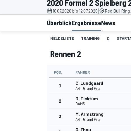
2020 Formel 2 Spielberg 
|
10.07.2020 bis 12.07.2020
Red Bull Ring
Überblick
Ergebnisse
News
MELDELISTE
TRAINING
Q
STARTA
Rennen 2
MOTOGP
POS.
FAHRER
C. Lundgaard
1
ART Grand Prix
D. Ticktum
2
DAMS
M. Armstrong
3
ART Grand Prix
G. Zhou