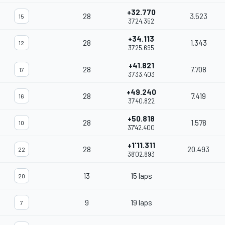
+32.770
28
3.523
15
37'24.352
+34.113
28
1.343
12
37'25.695
+41.821
28
7.708
17
37'33.403
+49.240
28
7.419
16
37'40.822
+50.818
28
1.578
10
37'42.400
+1'11.311
28
20.493
22
38'02.893
13
15 laps
20
9
19 laps
7