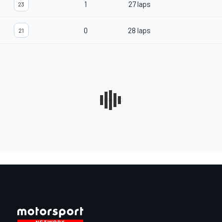
1
27 laps
23
0
28 laps
21