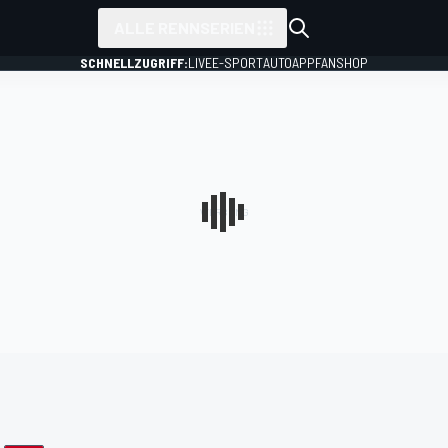
ALLE RENNSERIEN
SCHNELLZUGRIFF:
LIVE
E-SPORT
AUTO
APP
FANSHOP