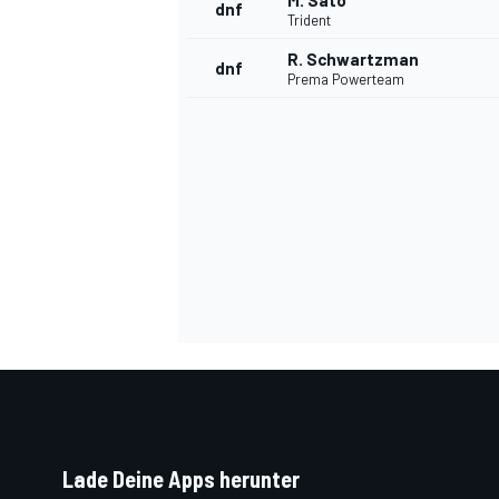
M. Sato
dnf
Trident
R. Schwartzman
dnf
Prema Powerteam
SPORTWAGEN
Lade Deine Apps herunter