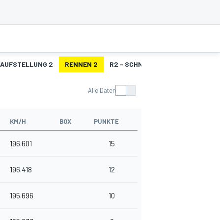
AUFSTELLUNG 2
RENNEN 2
R2 - SCHNELLSTE RUNDEN
Alle Daten
KM/H
BOX
PUNKTE
196.601
15
196.418
12
195.696
10