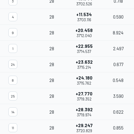
28
0.718
3
37'02.526
+11.534
28
0.590
4
37'03.116
+20.458
28
8.924
9
37'12.040
+22.955
28
2.497
1
37'14.537
+23.632
28
0.677
24
37'15.214
+24.180
28
0.548
8
37'15.762
+27.770
28
3.590
25
37'19.352
+28.392
28
0.622
14
37'19.974
+29.247
28
0.855
11
37'20.829