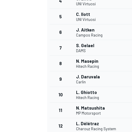
4
UNI Virtuosi
C. Ilott
5
UNI Virtuosi
J. Aitken
6
Campos Racing
DTM
S. Gelael
7
DAMS
N. Masepin
8
Hitech Racing
J. Daruvala
9
Carlin
L. Ghiotto
10
Hitech Racing
N. Matsushita
11
MP Motorsport
L. Délétraz
12
Charouz Racing System