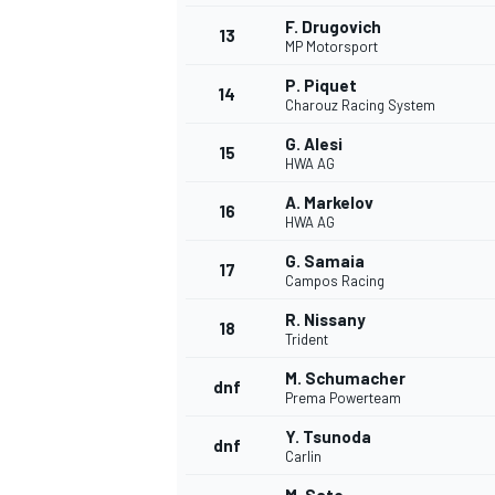
F. Drugovich
13
MP Motorsport
P. Piquet
14
Charouz Racing System
G. Alesi
15
HWA AG
A. Markelov
16
HWA AG
G. Samaia
17
Campos Racing
R. Nissany
18
Trident
M. Schumacher
dnf
Prema Powerteam
Y. Tsunoda
dnf
Carlin