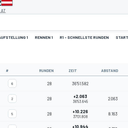
2
, AT
UFSTELLUNG 1
RENNEN 1
R1 - SCHNELLSTE RUNDEN
START
#
RUNDEN
ZEIT
ABSTAND
28
36'51.582
6
+2.063
28
2.063
2
36'53.645
+10.226
28
8.163
5
37'01.808
+10.944