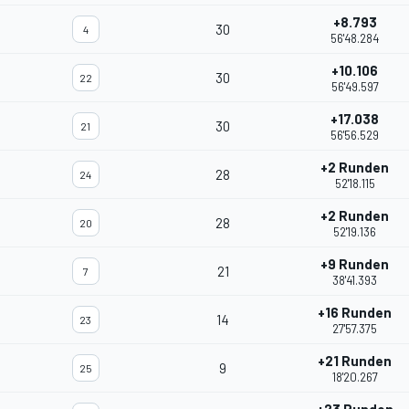
+8.793
30
4
56'48.284
+10.106
30
22
56'49.597
+17.038
30
21
56'56.529
+2 Runden
28
24
52'18.115
+2 Runden
28
20
52'19.136
+9 Runden
21
7
38'41.393
+16 Runden
14
23
27'57.375
+21 Runden
9
25
18'20.267