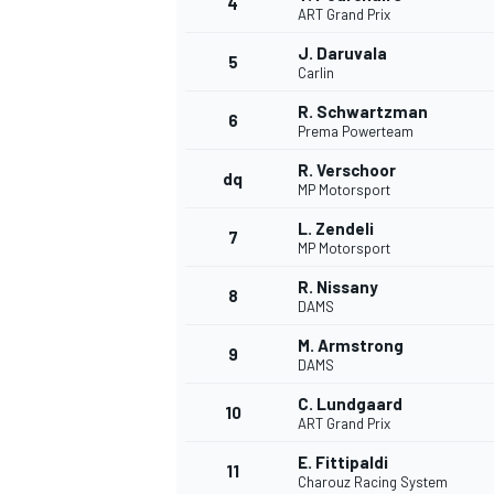
4
ART Grand Prix
J. Daruvala
5
Carlin
R. Schwartzman
6
Prema Powerteam
DTM
R. Verschoor
dq
MP Motorsport
L. Zendeli
7
MP Motorsport
R. Nissany
8
DAMS
M. Armstrong
9
DAMS
C. Lundgaard
10
ART Grand Prix
E. Fittipaldi
11
Charouz Racing System