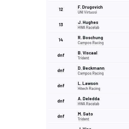
F. Drugovich
12
UNI Virtuosi
J. Hughes
13
HWA Racelab
R. Boschung
14
Campos Racing
B. Viscaal
dnf
Trident
D. Beckmann
dnf
Campos Racing
L. Lawson
dnf
Hitech Racing
A. Deledda
dnf
HWA Racelab
M. Sato
dnf
Trident