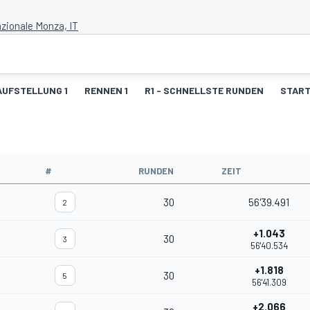
ionale Monza, IT
UFSTELLUNG 1
RENNEN 1
R1 - SCHNELLSTE RUNDEN
START
#
RUNDEN
ZEIT
30
56'39.491
2
+1.043
30
3
56'40.534
+1.818
30
5
56'41.309
+2.066