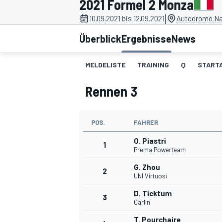
2021 Formel 2 Monza
|
10.09.2021 bis 12.09.2021
Autodromo Naz
Überblick
Ergebnisse
News
MELDELISTE
TRAINING
Q
STARTA
Rennen 3
MOTOGP
POS.
FAHRER
O. Piastri
1
Prema Powerteam
G. Zhou
2
UNI Virtuosi
D. Ticktum
3
Carlin
T. Pourchaire