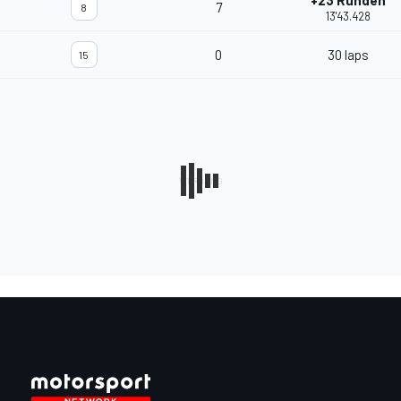
+23 Runden
7
8
13'43.428
0
30 laps
15