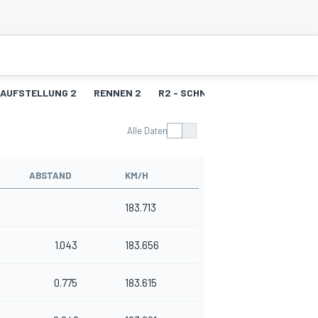
AUFSTELLUNG 2
RENNEN 2
R2 - SCHNELLSTE RUNDEN
STA
Alle Daten
ABSTAND
KM/H
183.713
1.043
183.656
0.775
183.615