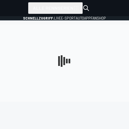
ALLE RENNSERIEN
SCHNELLZUGRIFF:
LIVE
E-SPORT
AUTO
APP
FANSHOP