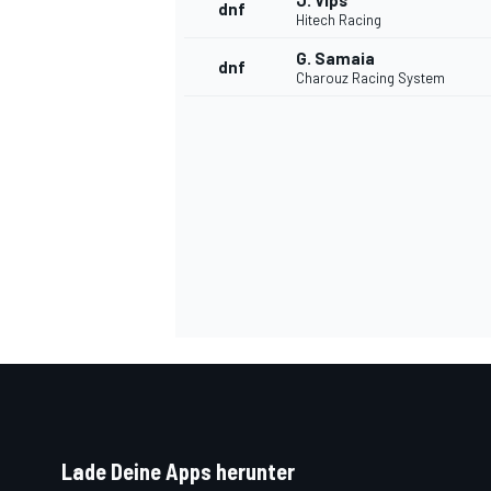
J. Vips
dnf
Hitech Racing
G. Samaia
dnf
Charouz Racing System
SPORTWAGEN
Lade Deine Apps herunter