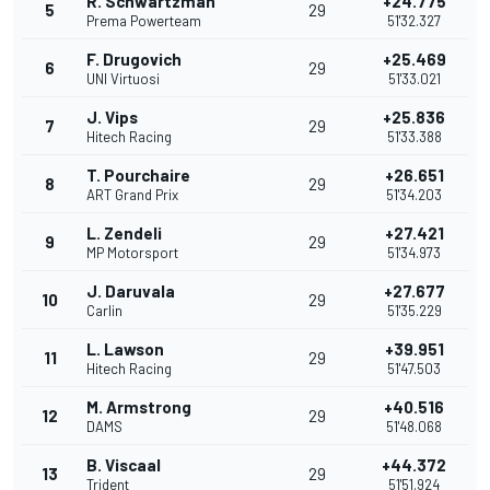
R. Schwartzman
+24.775
5
29
Prema Powerteam
51'32.327
F. Drugovich
+25.469
6
29
UNI Virtuosi
51'33.021
J. Vips
+25.836
7
29
Hitech Racing
51'33.388
T. Pourchaire
+26.651
8
29
ART Grand Prix
51'34.203
L. Zendeli
+27.421
9
29
MP Motorsport
51'34.973
J. Daruvala
+27.677
10
29
Carlin
51'35.229
L. Lawson
+39.951
11
29
Hitech Racing
51'47.503
M. Armstrong
+40.516
12
29
DAMS
51'48.068
B. Viscaal
+44.372
13
29
Trident
51'51.924