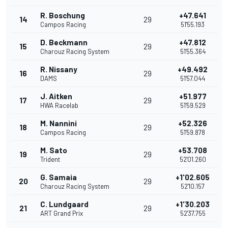
R. Boschung
+47.641
14
29
Campos Racing
51'55.193
D. Beckmann
+47.812
15
29
Charouz Racing System
51'55.364
R. Nissany
+49.492
16
29
DAMS
51'57.044
J. Aitken
+51.977
17
29
HWA Racelab
51'59.529
M. Nannini
+52.326
18
29
Campos Racing
51'59.878
M. Sato
+53.708
19
29
Trident
52'01.260
G. Samaia
+1'02.605
20
29
Charouz Racing System
52'10.157
C. Lundgaard
+1'30.203
21
29
ART Grand Prix
52'37.755