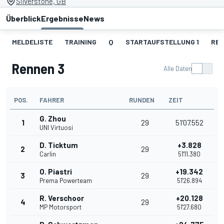
Silverstone, GB
Überblick
Ergebnisse
News
MELDELISTE
TRAINING
Q
STARTAUFSTELLUNG 1
REN
Rennen 3
Alle Daten
POS.
FAHRER
RUNDEN
ZEIT
G. Zhou
1
29
51'07.552
UNI Virtuosi
D. Ticktum
+3.828
2
29
Carlin
51'11.380
O. Piastri
+19.342
3
29
Prema Powerteam
51'26.894
R. Verschoor
+20.128
4
29
MP Motorsport
51'27.680