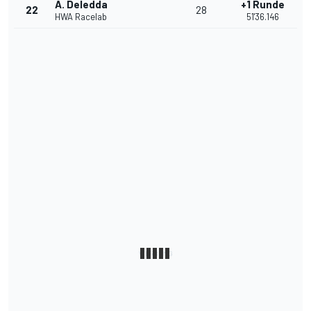
A. Deledda
+1 Runde
22
28
HWA Racelab
51'36.146