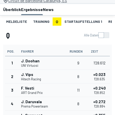
Circuit de Barcelona-Catalunya, ES
Überblick
Ergebnisse
News
MELDELISTE
TRAINING
Q
STARTAUFSTELLUNG 1
REN
Q
Alle Daten
POS.
FAHRER
RUNDEN
ZEIT
J. Doohan
1
9
1'28.612
UNI Virtuosi
J. Vips
+0.023
2
8
Hitech Racing
1'28.635
F. Vesti
+0.240
3
11
ART Grand Prix
1'28.852
J. Daruvala
+0.272
4
8
Prema Powerteam
1'28.884