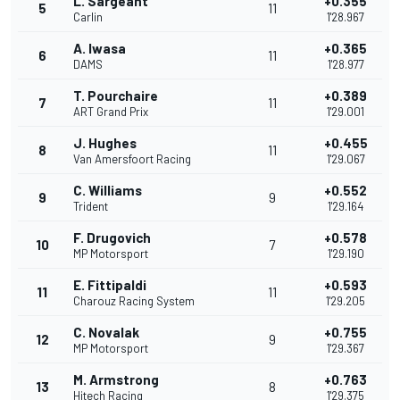
L. Sargeant
+0.355
5
11
Carlin
1'28.967
A. Iwasa
+0.365
6
11
DAMS
1'28.977
T. Pourchaire
+0.389
7
11
ART Grand Prix
1'29.001
J. Hughes
+0.455
8
11
Van Amersfoort Racing
1'29.067
C. Williams
+0.552
9
9
Trident
1'29.164
F. Drugovich
+0.578
10
7
MP Motorsport
1'29.190
E. Fittipaldi
+0.593
11
11
Charouz Racing System
1'29.205
C. Novalak
+0.755
12
9
MP Motorsport
1'29.367
M. Armstrong
+0.763
13
8
Hitech Racing
1'29.375