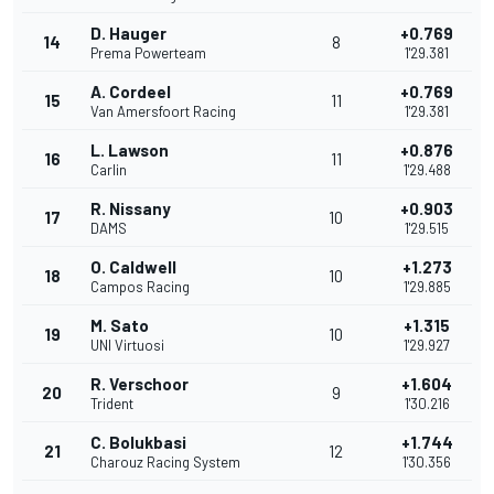
D. Hauger
+0.769
14
8
Prema Powerteam
1'29.381
A. Cordeel
+0.769
15
11
Van Amersfoort Racing
1'29.381
L. Lawson
+0.876
16
11
Carlin
1'29.488
R. Nissany
+0.903
17
10
DAMS
1'29.515
O. Caldwell
+1.273
18
10
Campos Racing
1'29.885
M. Sato
+1.315
19
10
UNI Virtuosi
1'29.927
R. Verschoor
+1.604
20
9
Trident
1'30.216
C. Bolukbasi
+1.744
21
12
Charouz Racing System
1'30.356