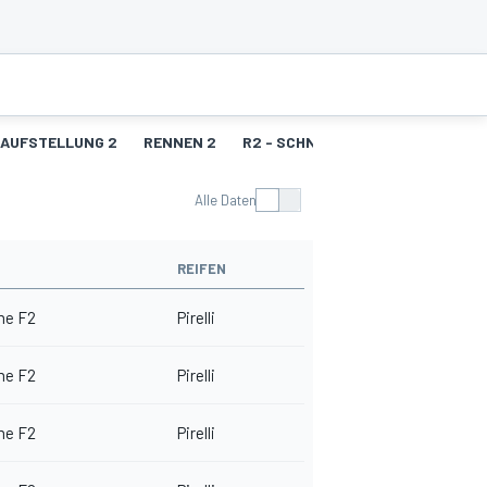
AUFSTELLUNG 2
RENNEN 2
R2 - SCHNELLSTE RUNDEN
Alle Daten
REIFEN
me F2
Pirelli
me F2
Pirelli
me F2
Pirelli