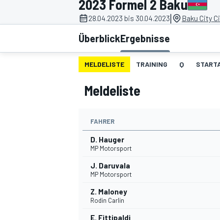
2023 Formel 2 Baku
|
28.04.2023 bis 30.04.2023
Baku City Ci
Überblick
Ergebnisse
MELDELISTE
TRAINING
Q
STARTA
Meldeliste
MOTOGP
FAHRER
D. Hauger
MP Motorsport
J. Daruvala
MP Motorsport
Z. Maloney
Rodin Carlin
E. Fittipaldi