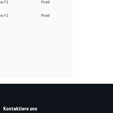
me F2
Pirelli
me F2
Pirelli
Kontaktiere uns