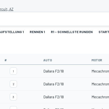
rcuit, AZ
UFSTELLUNG 1
RENNEN 1
R1 - SCHNELLSTE RUNDEN
START
#
AUTO
MOTOR
Dallara F2/18
Mecachro
1
Dallara F2/18
Mecachro
2
Dallara F2/18
Mecachro
3