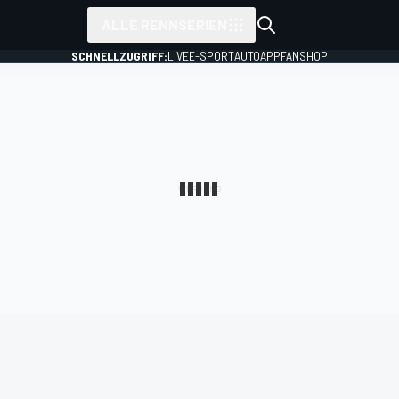
ALLE RENNSERIEN
SCHNELLZUGRIFF:
LIVE
E-SPORT
AUTO
APP
FANSHOP