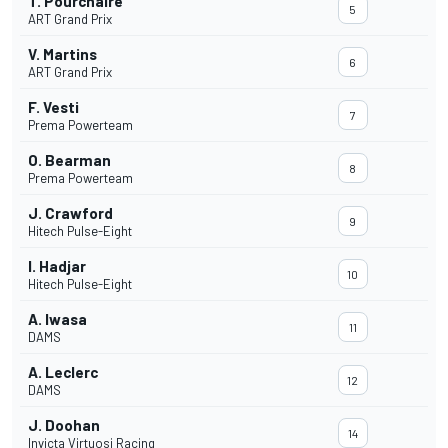
T. Pourchaire
5
ART Grand Prix
V. Martins
6
ART Grand Prix
F. Vesti
7
Prema Powerteam
O. Bearman
8
Prema Powerteam
J. Crawford
9
Hitech Pulse-Eight
I. Hadjar
10
Hitech Pulse-Eight
A. Iwasa
11
DAMS
A. Leclerc
12
DAMS
J. Doohan
14
Invicta Virtuosi Racing