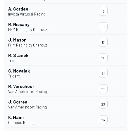
A. Cordeel
15
Invicta Virtuosi Racing
R. Nissany
16
PHM Racing by Charouz
J. Mason
17
PHM Racing by Charouz
R. Stanek
20
Trident
C. Novalak
21
Trident
R. Verschoor
22
Van Amersfoort Racing
J. Correa
23
Van Amersfoort Racing
K. Maini
24
Campos Racing