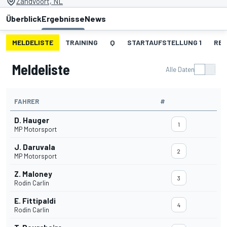
Zandvoort, NL
Überblick
Ergebnisse
News
MELDELISTE
TRAINING
Q
STARTAUFSTELLUNG 1
REN
Meldeliste
Alle Daten
FAHRER
#
D. Hauger
1
MP Motorsport
J. Daruvala
2
MP Motorsport
Z. Maloney
3
Rodin Carlin
E. Fittipaldi
4
Rodin Carlin