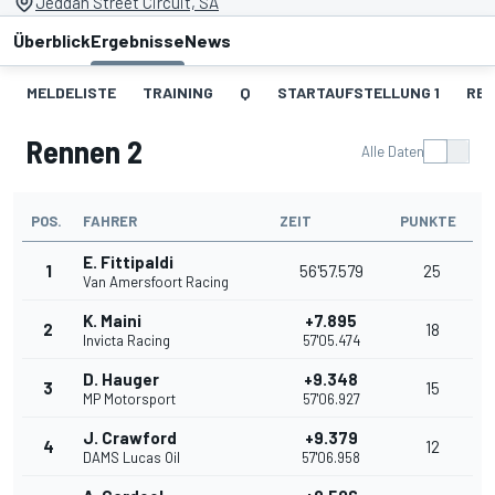
Jeddah Street Circuit, SA
Überblick
Ergebnisse
News
MELDELISTE
TRAINING
Q
STARTAUFSTELLUNG 1
REN
Rennen 2
Alle Daten
POS.
FAHRER
ZEIT
PUNKTE
E. Fittipaldi
1
56'57.579
25
Van Amersfoort Racing
K. Maini
+7.895
2
18
Invicta Racing
57'05.474
D. Hauger
+9.348
3
15
MP Motorsport
57'06.927
J. Crawford
+9.379
4
12
DAMS Lucas Oil
57'06.958