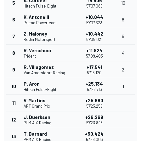
A. Cordeel
+9.506
5
10
Hitech Pulse-Eight
57'07.085
K. Antonelli
+10.044
6
8
Prema Powerteam
57'07.623
Z. Maloney
+10.442
7
6
Rodin Motorsport
57'08.021
R. Verschoor
+11.824
8
4
Trident
57'09.403
R. Villagomez
+17.541
9
2
Van Amersfoort Racing
57'15.120
P. Aron
+25.134
10
1
Hitech Pulse-Eight
57'22.713
V. Martins
+25.680
11
ART Grand Prix
57'23.259
J. Duerksen
+26.269
12
PHM AIX Racing
57'23.848
T. Barnard
+30.424
13
PHM AIX Racing
57'28.003