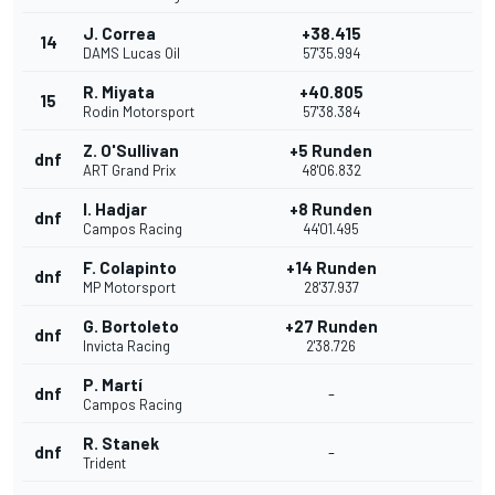
J. Correa
+38.415
14
DAMS Lucas Oil
57'35.994
R. Miyata
+40.805
15
Rodin Motorsport
57'38.384
Z. O'Sullivan
+5 Runden
dnf
ART Grand Prix
48'06.832
I. Hadjar
+8 Runden
dnf
Campos Racing
44'01.495
F. Colapinto
+14 Runden
dnf
MP Motorsport
28'37.937
G. Bortoleto
+27 Runden
dnf
Invicta Racing
2'38.726
P. Martí
dnf
-
Campos Racing
R. Stanek
dnf
-
Trident