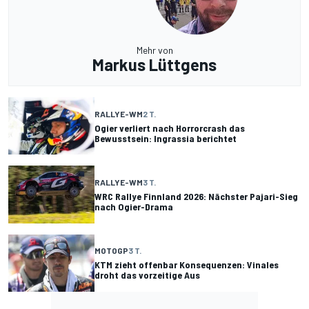
Mehr von
Markus Lüttgens
RALLYE-WM
2 T.
Ogier verliert nach Horrorcrash das
Bewusstsein: Ingrassia berichtet
RALLYE-WM
3 T.
WRC Rallye Finnland 2026: Nächster Pajari-Sieg
nach Ogier-Drama
MOTOGP
3 T.
KTM zieht offenbar Konsequenzen: Vinales
droht das vorzeitige Aus