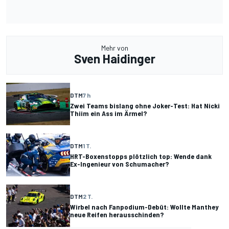
Mehr von
Sven Haidinger
DTM
7 h
Zwei Teams bislang ohne Joker-Test: Hat Nicki
Thiim ein Ass im Ärmel?
DTM
1 T.
HRT-Boxenstopps plötzlich top: Wende dank
Ex-Ingenieur von Schumacher?
DTM
2 T.
Wirbel nach Fanpodium-Debüt: Wollte Manthey
neue Reifen herausschinden?