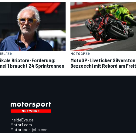
EL 1
3 h
MOTOGP
3 h
ikale Briatore-Forderung:
MotoGP-Liveticker Silverston
mel 1 braucht 24 Sprintrennen
Bezzecchi mit Rekord am Frei
InsideEvs.de
Motor1.com
Motorsportjobs.com
Autosport.com