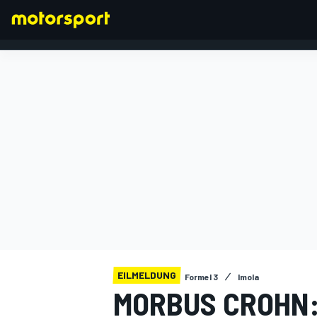
FORMEL 1
EILMELDUNG
Formel 3
Imola
MORBUS CROHN: