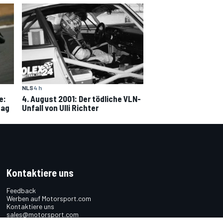
NLS
4 h
e:
4. August 2001: Der tödliche VLN-
tag
Unfall von Ulli Richter
Kontaktiere uns
Feedback
Werben auf Motorsport.com
Kontaktiere uns
sales@motorsport.com
Hans-Pinsel-Straße 9b