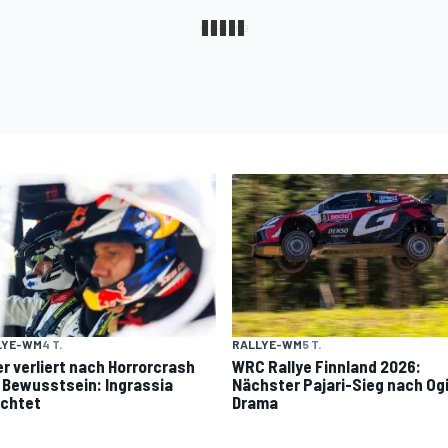
LYE-WM
4 T.
RALLYE-WM
5 T.
er verliert nach Horrorcrash
WRC Rallye Finnland 2026:
 Bewusstsein: Ingrassia
Nächster Pajari-Sieg nach Og
ichtet
Drama