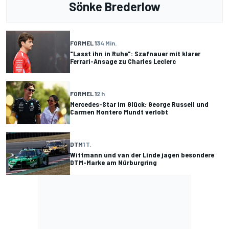
Sönke Brederlow
FORMEL 1
34 Min.
"Lasst ihn in Ruhe": Szafnauer mit klarer
Ferrari-Ansage zu Charles Leclerc
FORMEL 1
2 h
Mercedes-Star im Glück: George Russell und
Carmen Montero Mundt verlobt
DTM
1 T.
Wittmann und van der Linde jagen besondere
DTM-Marke am Nürburgring