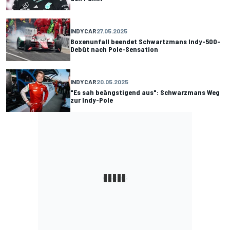
INDYCAR
27.05.2025
Boxenunfall beendet Schwartzmans Indy-500-
Debüt nach Pole-Sensation
INDYCAR
20.05.2025
"Es sah beängstigend aus": Schwarzmans Weg
zur Indy-Pole