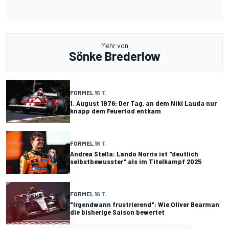
Mehr von
Sönke Brederlow
FORMEL 1
5 T.
1. August 1976: Der Tag, an dem Niki Lauda nur
knapp dem Feuertod entkam
FORMEL 1
6 T.
Andrea Stella: Lando Norris ist "deutlich
selbstbewusster" als im Titelkampf 2025
FORMEL 1
6 T.
"Irgendwann frustrierend": Wie Oliver Bearman
die bisherige Saison bewertet