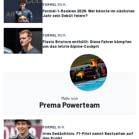
FORMEL 1
10 M.
Formel-1-Rookies 2026: Wer könnte im nächsten
Jahr sein Debüt feiern?
FORMEL 1
10 M.
Flavio Briatore enthüllt: Diese Fahrer kämpfen
um das letzte Alpine-Cockpit
Mehr von
Prema Powerteam
FORMEL 1
9 M.
Irres Gedächtnis: F1-Pilot nennt Bestzeiten auf
den Punkt