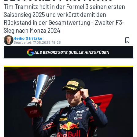
Tim Tramnitz holt in der Formel 3 seinen ersten
Saisonsieg 2025 und verkürzt damit den
Rückstand in der Gesamtwertung - Zweiter F3-
Sieg nach Monza 2024
Heiko Stritzke
Bearbeitet:
17.05.2025, 18:26
ALS BEVORZUGTE QUELLE HINZUFÜGEN