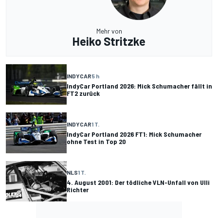
Mehr von
Heiko Stritzke
INDYCAR
5 h
IndyCar Portland 2026: Mick Schumacher fällt in
FT2 zurück
INDYCAR
1 T.
IndyCar Portland 2026 FT1: Mick Schumacher
ohne Test in Top 20
NLS
1 T.
4. August 2001: Der tödliche VLN-Unfall von Ulli
Richter