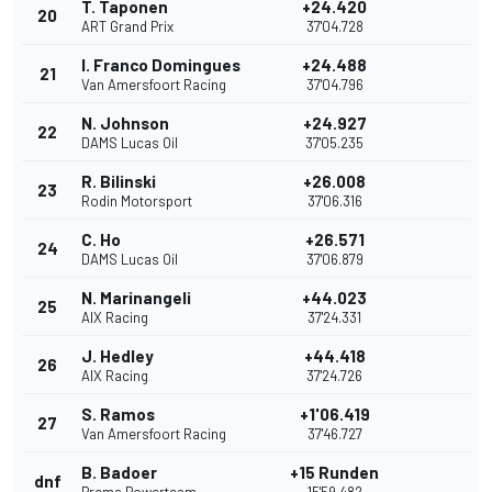
T. Taponen
+24.420
20
ART Grand Prix
37'04.728
I. Franco Domingues
+24.488
21
Van Amersfoort Racing
37'04.796
N. Johnson
+24.927
22
DAMS Lucas Oil
37'05.235
R. Bilinski
+26.008
23
Rodin Motorsport
37'06.316
C. Ho
+26.571
24
DAMS Lucas Oil
37'06.879
N. Marinangeli
+44.023
25
AIX Racing
37'24.331
J. Hedley
+44.418
26
AIX Racing
37'24.726
S. Ramos
+1'06.419
27
Van Amersfoort Racing
37'46.727
B. Badoer
+15 Runden
dnf