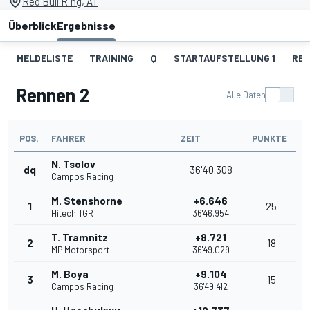
Red Bull Ring, AT
Überblick
Ergebnisse
MELDELISTE
TRAINING
Q
STARTAUFSTELLUNG 1
REN
Rennen 2
Alle Daten
POS.
FAHRER
ZEIT
PUNKTE
N. Tsolov
dq
36'40.308
Campos Racing
M. Stenshorne
+6.646
1
25
Hitech TGR
36'46.954
T. Tramnitz
+8.721
2
18
MP Motorsport
36'49.029
M. Boya
+9.104
3
15
Campos Racing
36'49.412