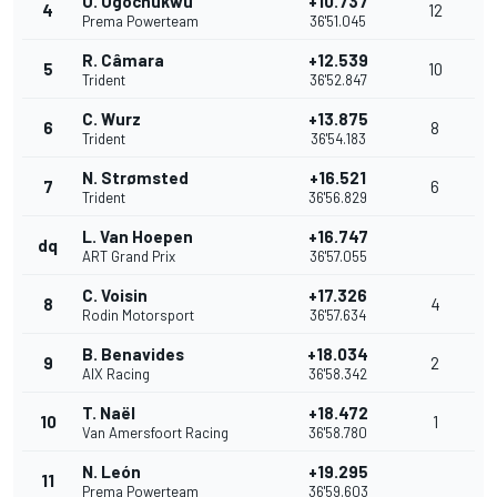
U. Ugochukwu
+10.737
4
12
Prema Powerteam
36'51.045
R. Câmara
+12.539
5
10
Trident
36'52.847
C. Wurz
+13.875
6
8
Trident
36'54.183
N. Strømsted
+16.521
7
6
Trident
36'56.829
L. Van Hoepen
+16.747
dq
ART Grand Prix
36'57.055
C. Voisin
+17.326
8
4
Rodin Motorsport
36'57.634
B. Benavides
+18.034
9
2
AIX Racing
36'58.342
T. Naël
+18.472
10
1
Van Amersfoort Racing
36'58.780
N. León
+19.295
11
Prema Powerteam
36'59.603