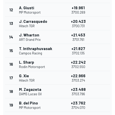
A. Giusti
+19.961
12
MP Motorsport
37'00.269
J. Carrasquedo
+20.423
13
Hitech TGR
37'00.731
J. Wharton
+21.453
14
ART Grand Prix
37'01.761
T. Inthraphuvasak
+21.827
15
Campos Racing
37'02.135
L. Sharp
+22.242
16
Rodin Motorsport
37'02.550
G. Xie
+22.966
17
Hitech TGR
37'03.274
M. Zagazeta
+23.488
18
DAMS Lucas Oil
37'03.796
B. del Pino
+23.762
19
MP Motorsport
37'04.070