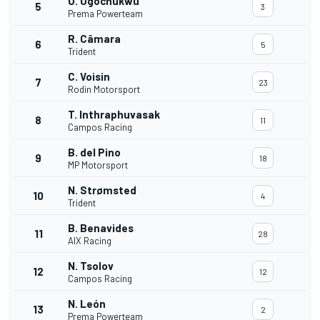
U. Ugochukwu
5
3
Prema Powerteam
R. Câmara
6
5
Trident
C. Voisin
7
23
Rodin Motorsport
T. Inthraphuvasak
8
11
Campos Racing
B. del Pino
9
18
MP Motorsport
N. Strømsted
10
4
Trident
B. Benavides
11
28
AIX Racing
N. Tsolov
12
12
Campos Racing
N. León
13
2
Prema Powerteam