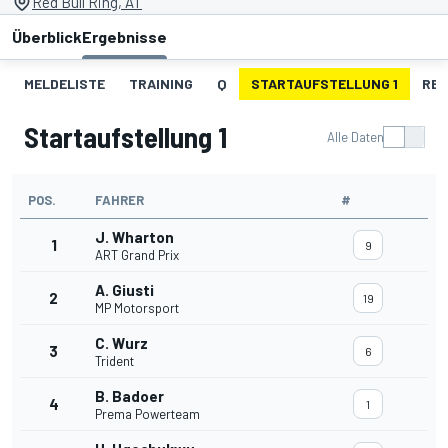
Red Bull Ring, AT
Überblick
Ergebnisse
MELDELISTE
TRAINING
Q
STARTAUFSTELLUNG 1
REN
Startaufstellung 1
Alle Daten
POS.
FAHRER
#
J. Wharton
1
9
ART Grand Prix
A. Giusti
2
19
MP Motorsport
C. Wurz
3
6
Trident
B. Badoer
4
1
Prema Powerteam