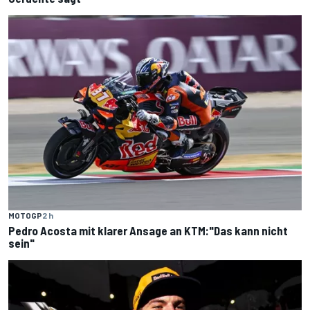
MOTOGP
2 h
Pedro Acosta mit klarer Ansage an KTM:"Das kann nicht
sein"