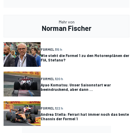
Mehr von
Norman Fischer
FORMEL 1
15 h
Wie steht die Formel 1 zu den Motorenplänen der
FIA, Stefano?
FORMEL 1
20 h
Ayao Komatsu: Unser Saisonstart war
beeindruckend, aber dann ...
FORMEL 1
22 h
Andrea Stella: Ferrari hat immer noch das beste
Chassis der Formel 1