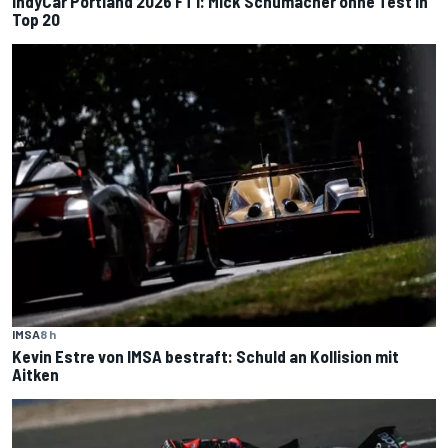
IndyCar Portland 2026 FT1: Mick Schumacher ohne Test in
Top 20
IMSA
8 h
Kevin Estre von IMSA bestraft: Schuld an Kollision mit
Aitken