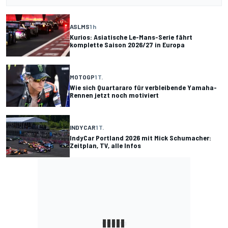
ASLMS
1 h
Kurios: Asiatische Le-Mans-Serie fährt
komplette Saison 2026/27 in Europa
MOTOGP
1 T.
Wie sich Quartararo für verbleibende Yamaha-
Rennen jetzt noch motiviert
INDYCAR
1 T.
IndyCar Portland 2026 mit Mick Schumacher:
Zeitplan, TV, alle Infos