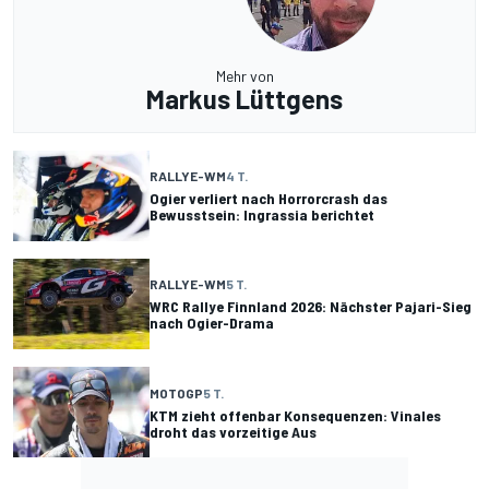
Mehr von
Markus Lüttgens
RALLYE-WM
4 T.
Ogier verliert nach Horrorcrash das
Bewusstsein: Ingrassia berichtet
RALLYE-WM
5 T.
WRC Rallye Finnland 2026: Nächster Pajari-Sieg
nach Ogier-Drama
MOTOGP
5 T.
KTM zieht offenbar Konsequenzen: Vinales
droht das vorzeitige Aus