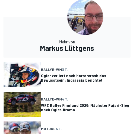
Mehr von
Markus Lüttgens
RALLYE-WM
3 T.
Ogier verliert nach Horrorcrash das
Bewusstsein: Ingrassia berichtet
RALLYE-WM
4 T.
WRC Rallye Finnland 2026: Nächster Pajari-Sieg
nach Ogier-Drama
MOTOGP
4 T.