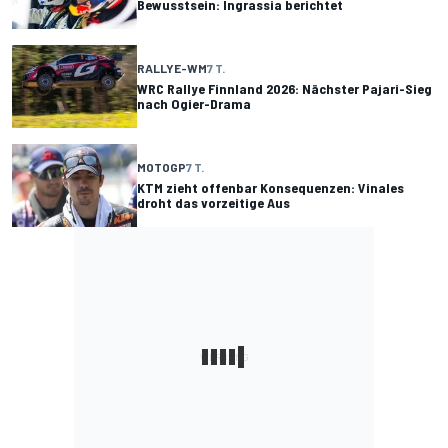
Bewusstsein: Ingrassia berichtet
RALLYE-WM
7 T.
WRC Rallye Finnland 2026: Nächster Pajari-Sieg
nach Ogier-Drama
MOTOGP
7 T.
KTM zieht offenbar Konsequenzen: Vinales
droht das vorzeitige Aus