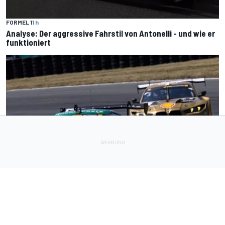
FORMEL 1
1 h
Analyse: Der aggressive Fahrstil von Antonelli - und wie er
funktioniert
DTM
4 h
Wittmann und van der Linde jagen besondere DTM-Marke
am Nürburgring