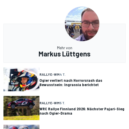
Mehr von
Markus Lüttgens
RALLYE-WM
4 T.
Ogier verliert nach Horrorcrash das
Bewusstsein: Ingrassia berichtet
RALLYE-WM
5 T.
WRC Rallye Finnland 2026: Nächster Pajari-Sieg
nach Ogier-Drama