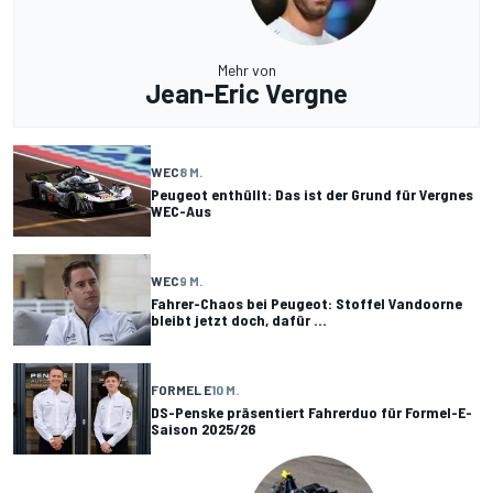
Mehr von
Jean-Eric Vergne
WEC
8 M.
Peugeot enthüllt: Das ist der Grund für Vergnes
WEC-Aus
WEC
9 M.
Fahrer-Chaos bei Peugeot: Stoffel Vandoorne
bleibt jetzt doch, dafür ...
FORMEL E
10 M.
DS-Penske präsentiert Fahrerduo für Formel-E-
Saison 2025/26