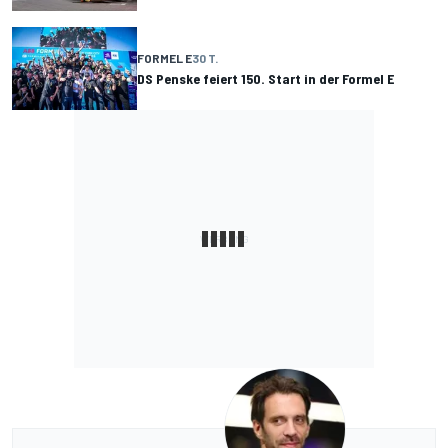
FORMEL E
30 T.
DS Penske feiert 150. Start in der Formel E