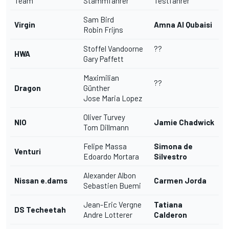
Team
Stammfahrer
Testfahrer
Sam Bird
Virgin
Amna Al Qubaisi
Robin Frijns
Stoffel Vandoorne
??
HWA
Gary Paffett
Maximilian
??
Dragon
Günther
Jose Maria Lopez
Oliver Turvey
NIO
Jamie Chadwick
Tom Dillmann
Felipe Massa
Simona de
Venturi
Edoardo Mortara
Silvestro
Alexander Albon
Nissan e.dams
Carmen Jorda
Sebastien Buemi
Jean-Eric Vergne
Tatiana
DS Techeetah
Andre Lotterer
Calderon