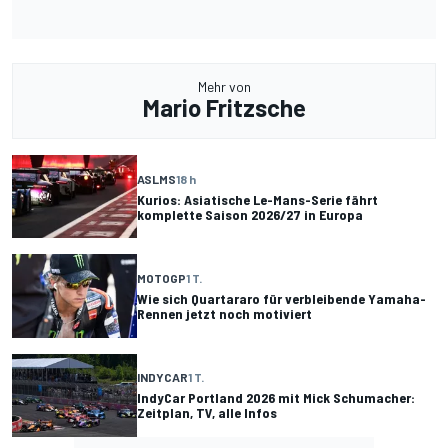
Mehr von
Mario Fritzsche
ASLMS
18 h
Kurios: Asiatische Le-Mans-Serie fährt
komplette Saison 2026/27 in Europa
MOTOGP
1 T.
Wie sich Quartararo für verbleibende Yamaha-
Rennen jetzt noch motiviert
INDYCAR
1 T.
IndyCar Portland 2026 mit Mick Schumacher:
Zeitplan, TV, alle Infos