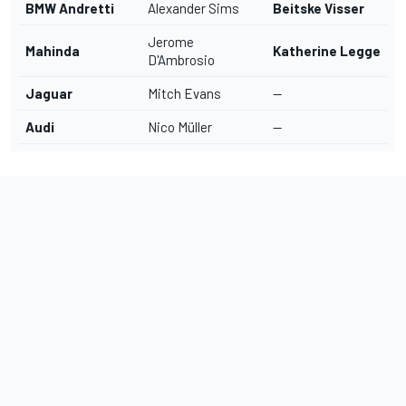
BMW Andretti
Alexander Sims
Beitske Visser
Jerome
Mahinda
Katherine Legge
D'Ambrosio
Jaguar
Mitch Evans
--
Audi
Nico Müller
--