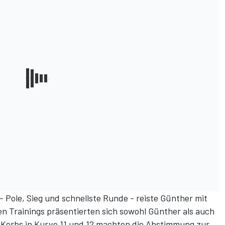
 Pole, Sieg und schnellste Runde - reiste Günther mit
en Trainings präsentierten sich sowohl Günther als auch
n Kerbs in Kurve 11 und 12 machten die Abstimmung zur