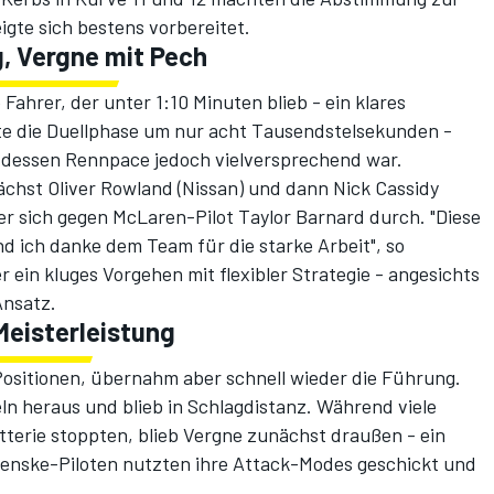
gte sich bestens vorbereitet.
g, Vergne mit Pech
Fahrer, der unter 1:10 Minuten blieb - ein klares
e die Duellphase um nur acht Tausendstelsekunden -
 dessen Rennpace jedoch vielversprechend war.
ächst Oliver Rowland (Nissan) und dann Nick Cassidy
e er sich gegen McLaren-Pilot Taylor Barnard durch. "Diese
nd ich danke dem Team für die starke Arbeit", so
ein kluges Vorgehen mit flexibler Strategie - angesichts
Ansatz.
Meisterleistung
Positionen, übernahm aber schnell wieder die Führung.
ln heraus und blieb in Schlagdistanz. Während viele
terie stoppten, blieb Vergne zunächst draußen - ein
enske-Piloten nutzten ihre Attack-Modes geschickt und