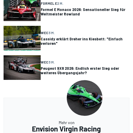
FORMEL E
2 M.
Formel E Monaco 2026: Sensationeller Sieg für
Weltmeister Rowland
WEC
3 M.
Cassidy erklärt Dreher ins Kiesbett: "Einfach
verloren"
WEC
3 M.
Peugeot 9X8 2026: Endlich erster Sieg oder
weiteres Übergangsjahr?
Mehr von
Envision Virgin Racing