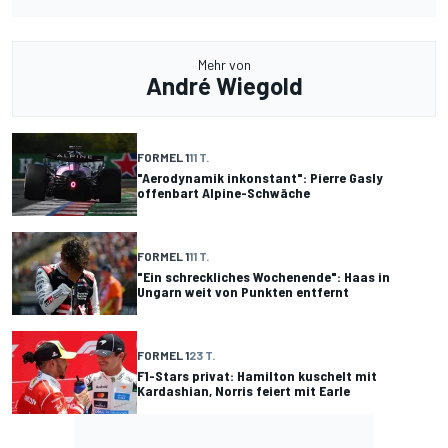
Mehr von
André Wiegold
FORMEL 1
11 T.
"Aerodynamik inkonstant": Pierre Gasly
offenbart Alpine-Schwäche
FORMEL 1
11 T.
"Ein schreckliches Wochenende": Haas in
Ungarn weit von Punkten entfernt
FORMEL 1
23 T.
F1-Stars privat: Hamilton kuschelt mit
Kardashian, Norris feiert mit Earle