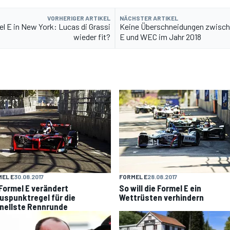
VORHERIGER ARTIKEL
NÄCHSTER ARTIKEL
l E in New York: Lucas di Grassi
Keine Überschneidungen zwisch
wieder fit?
E und WEC im Jahr 2018
EL E
30.08.2017
FORMEL E
28.08.2017
 Formel E verändert
So will die Formel E ein
uspunktregel für die
Wettrüsten verhindern
nellste Rennrunde