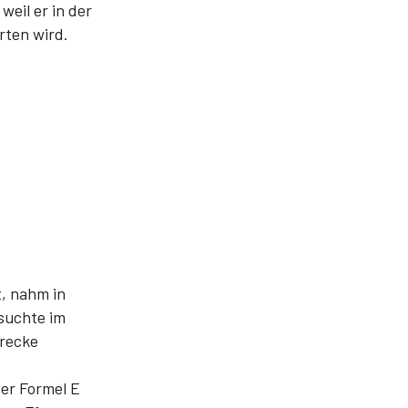
weil er in der
rten wird.
t, nahm in
esuchte im
recke
der Formel E