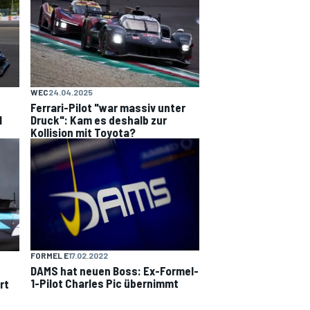
WEC
24.04.2025
Ferrari-Pilot "war massiv unter
l
Druck": Kam es deshalb zur
Kollision mit Toyota?
FORMEL E
17.02.2022
DAMS hat neuen Boss: Ex-Formel-
1-Pilot Charles Pic übernimmt
rt