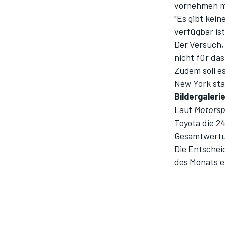
vornehmen mü
"Es gibt kein
verfügbar is
Der Versuch, 
nicht für da
Zudem soll e
New York sta
Bildergaleri
Laut
Motorsp
Toyota die 2
Gesamtwertu
Die Entschei
des Monats 