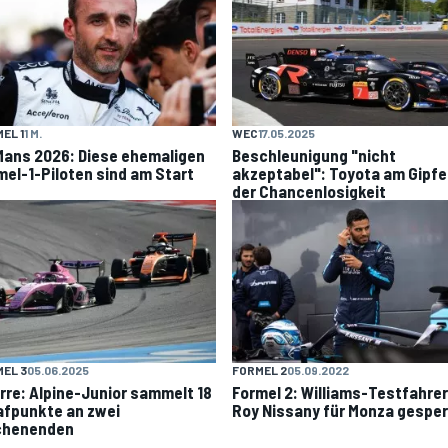
EL 1
1 M.
WEC
17.05.2025
Mans 2026: Diese ehemaligen
Beschleunigung "nicht
mel-1-Piloten sind am Start
akzeptabel": Toyota am Gipfe
der Chancenlosigkeit
EL 3
05.06.2025
FORMEL 2
05.09.2022
rre: Alpine-Junior sammelt 18
Formel 2: Williams-Testfahrer
afpunkte an zwei
Roy Nissany für Monza gesper
henenden