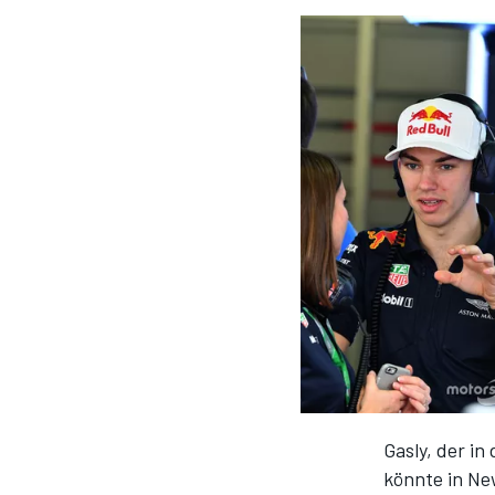
DTM
Gasly, der in
könnte in Ne