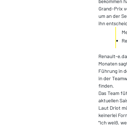
bekommen habe
Grand-Prix v
um an der Se
ihn entschei
Me
Re
Renault-e.da
Monaten sag
SPORTWAGEN
Führung in d
in der Teamw
finden.
Das Team füh
aktuellen Sa
Laut Driot m
keinerlei Fo
"Ich weiß, w