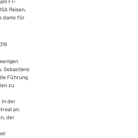
 am F1-
USA Reisen,
 e.dams für
019
 wenigen
, Sebastiens
die Führung
ten zu
 In der
treal an.
n, der
sel