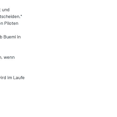
t und
tscheiden."
en Piloten
b Buemi in
en, wenn
ird im Laufe