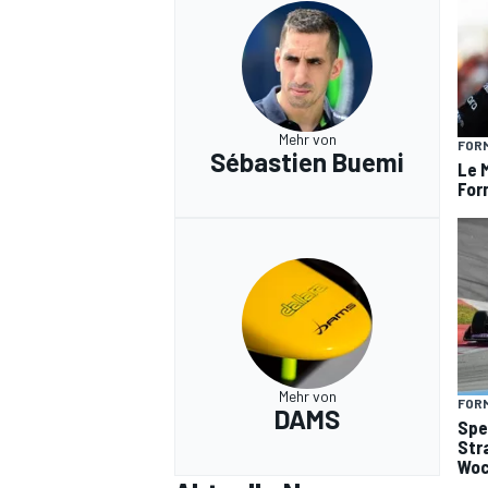
Mehr von
FORM
Sébastien Buemi
Le 
For
Mehr von
FORM
DAMS
Spe
Str
Woc