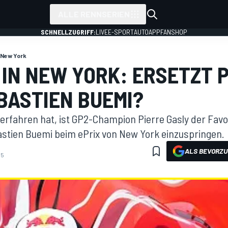
ALLE RENNSERIEN
SCHNELLZUGRIFF:
LIVE
E-SPORT
AUTO
APP
FANSHOP
New York
 IN NEW YORK: ERSETZT 
BASTIEN BUEMI?
rfahren hat, ist GP2-Champion Pierre Gasly der Favor
stien Buemi beim ePrix von New York einzuspringen.
ALS BEVORZU
05