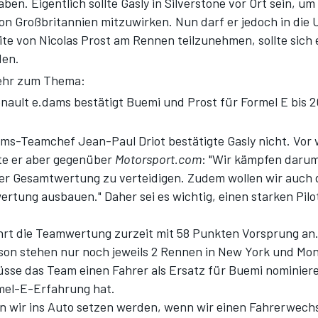
n. Eigentlich sollte Gasly in Silverstone vor Ort sein, um
on Großbritannien mitzuwirken. Nun darf er jedoch in die 
ite von Nicolas Prost am Rennen teilzunehmen, sollte sich
den.
hr zum Thema:
nault e.dams bestätigt Buemi und Prost für Formel E bis 2
ms-Teamchef Jean-Paul Driot bestätigte Gasly nicht. Vor
te er aber gegenüber
Motorsport.com
: "Wir kämpfen darum
er Gesamtwertung zu verteidigen. Zudem wollen wir auch 
ertung ausbauen." Daher sei es wichtig, einen starken Pilo
rt die Teamwertung zurzeit mit 58 Punkten Vorsprung an.
ison stehen nur noch jeweils 2 Rennen in New York und Mon
üsse das Team einen Fahrer als Ersatz für Buemi nominiere
rmel-E-Erfahrung hat.
en wir ins Auto setzen werden, wenn wir einen Fahrerwech