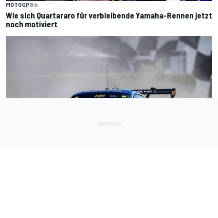
MOTOGP
8 h
Wie sich Quartararo für verbleibende Yamaha-Rennen jetzt
noch motiviert
DTM
9 h
Haben fünf DTM-Ingenieure bei HRT gekündigt? Wie das
Ford-Team reagiert