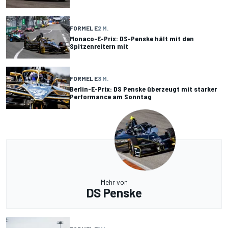
FORMEL E
2 M.
Monaco-E-Prix: DS-Penske hält mit den
Spitzenreitern mit
FORMEL E
3 M.
Berlin-E-Prix: DS Penske überzeugt mit starker
Performance am Sonntag
Mehr von
DS Penske