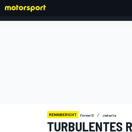
FORMEL 1
RENNBERICHT
Formel E
Jakarta
TURBULENTES R