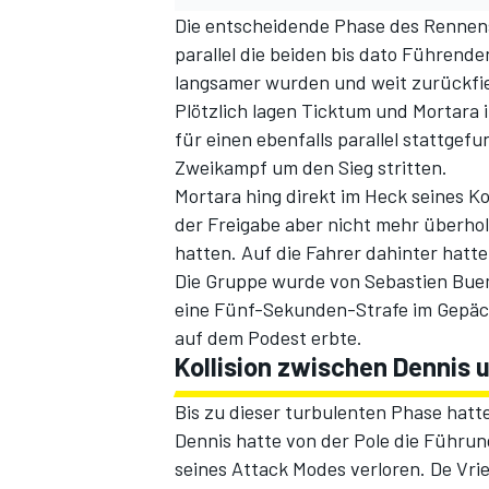
Die entscheidende Phase des Rennens
parallel die beiden bis dato Führende
langsamer wurden und weit zurückfie
Plötzlich lagen Ticktum und Mortara 
für einen ebenfalls parallel stattgef
Zweikampf um den Sieg stritten.
Mortara hing direkt im Heck seines K
der Freigabe aber nicht mehr überho
hatten. Auf die Fahrer dahinter hatt
SPORTWAGEN
Die Gruppe wurde von Sebastien Buemi
eine Fünf-Sekunden-Strafe im Gepäck 
auf dem Podest erbte.
Kollision zwischen Dennis 
Bis zu dieser turbulenten Phase hat
Dennis hatte von der Pole die Führu
seines Attack Modes verloren. De Vri