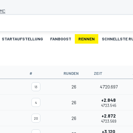
 MC
STARTAUFSTELLUNG
FANBOOST
RENNEN
SCHNELLSTE R
#
RUNDEN
ZEIT
26
47'20.697
13
+2.848
26
4
47'23.545
+2.872
26
20
47'23.569
+3.120