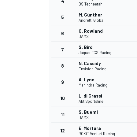
4
DS Techeetah
M. Günther
5
Andretti Global
O. Rowland
6
DAMS
DTM
S. Bird
7
Jaguar TCS Racing
N. Cassidy
8
Envision Racing
A. Lynn
9
Mahindra Racing
L. di Grassi
10
Abt Sportsline
S. Buemi
11
DAMS
E. Mortara
12
ROKiT Venturi Racing