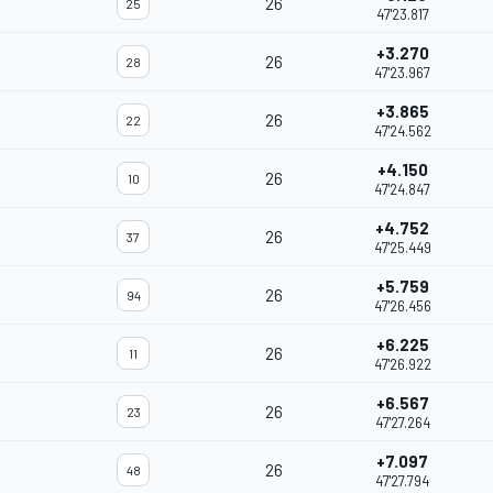
26
25
47'23.817
+3.270
26
28
47'23.967
+3.865
26
22
47'24.562
+4.150
26
10
47'24.847
+4.752
26
37
47'25.449
+5.759
26
94
47'26.456
+6.225
26
11
47'26.922
+6.567
26
23
47'27.264
+7.097
26
48
47'27.794