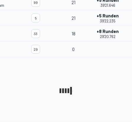
+5 Runden
21
99
eam
39'21.646
+5 Runden
21
5
39'22.235
+8 Runden
18
33
29'20.762
0
29