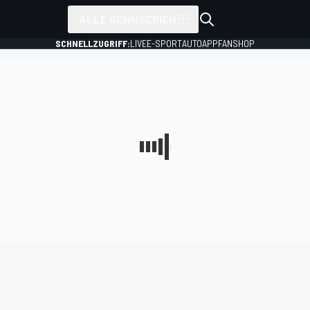
ALLE RENNSERIEN
SCHNELLZUGRIFF:
LIVE
E-SPORT
AUTO
APP
FANSHOP