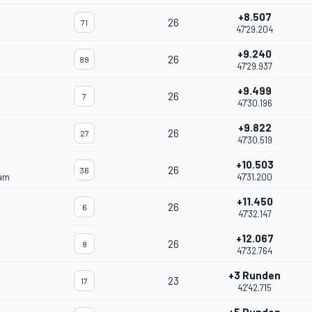
+8.507
26
71
47'29.204
+9.240
26
88
47'29.937
+9.499
26
7
47'30.196
+9.822
26
27
47'30.519
+10.503
26
36
eam
47'31.200
+11.450
26
6
47'32.147
+12.067
26
8
47'32.764
+3 Runden
23
17
42'42.715