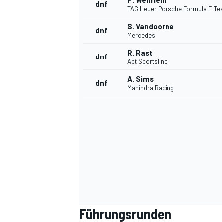
P. Wehrlein
dnf
TAG Heuer Porsche Formula E T
S. Vandoorne
dnf
Mercedes
R. Rast
dnf
Abt Sportsline
A. Sims
dnf
Mahindra Racing
SPORTWAGEN
Führungsrunden