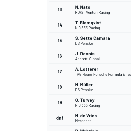
N. Nato
13
ROKiT Venturi Racing
T. Blomqvist
14
NIO 333 Racing
S. Sette Camara
15
DS Penske
J. Dennis
16
Andretti Global
A. Lotterer
17
TAG Heuer Porsche Formula E T
N. Müller
18
DS Penske
O. Turvey
19
NIO 333 Racing
N. de Vries
dnf
Mercedes