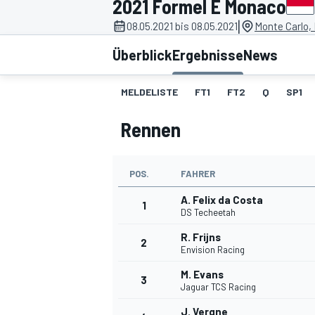
2021 Formel E Monaco
|
08.05.2021 bis 08.05.2021
Monte Carlo,
Überblick
Ergebnisse
News
MELDELISTE
FT1
FT2
Q
SP1
Rennen
MOTOGP
POS.
FAHRER
A. Felix da Costa
1
DS Techeetah
R. Frijns
2
Envision Racing
M. Evans
3
Jaguar TCS Racing
J. Vergne