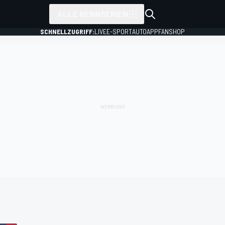
ALLE RENNSERIEN
SCHNELLZUGRIFF:
LIVE
E-SPORT
AUTO
APP
FANSHOP