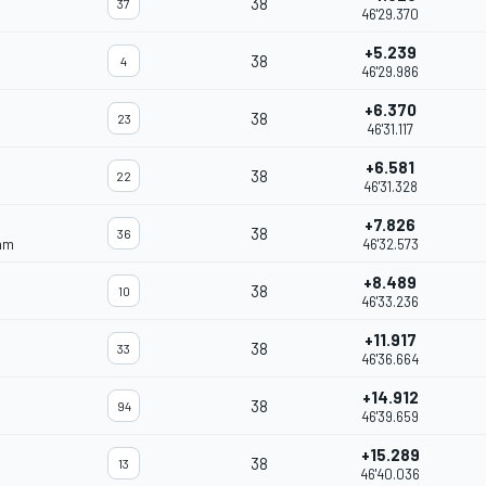
38
37
46'29.370
+5.239
38
4
46'29.986
+6.370
38
23
46'31.117
+6.581
38
22
46'31.328
+7.826
38
36
eam
46'32.573
+8.489
38
10
46'33.236
+11.917
38
33
46'36.664
+14.912
38
94
46'39.659
+15.289
38
13
46'40.036