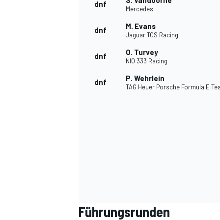
S. Vandoorne
dnf
Mercedes
M. Evans
dnf
Jaguar TCS Racing
O. Turvey
dnf
NIO 333 Racing
P. Wehrlein
dnf
TAG Heuer Porsche Formula E T
SPORTWAGEN
Führungsrunden