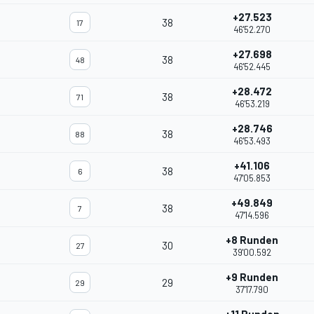
+27.523
38
17
46'52.270
+27.698
38
48
46'52.445
+28.472
38
71
46'53.219
+28.746
38
88
46'53.493
+41.106
38
6
47'05.853
+49.849
38
7
47'14.596
+8 Runden
30
27
39'00.592
+9 Runden
29
29
37'17.790