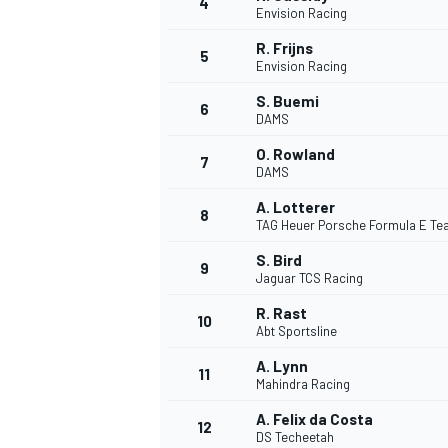
4
Envision Racing
R. Frijns
5
Envision Racing
S. Buemi
6
DAMS
DTM
O. Rowland
7
DAMS
A. Lotterer
8
TAG Heuer Porsche Formula E T
S. Bird
9
Jaguar TCS Racing
R. Rast
10
Abt Sportsline
A. Lynn
11
Mahindra Racing
A. Felix da Costa
12
DS Techeetah