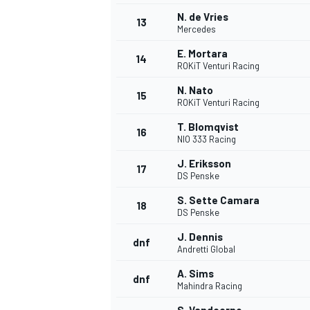
N. de Vries
13
Mercedes
E. Mortara
14
ROKiT Venturi Racing
N. Nato
15
ROKiT Venturi Racing
T. Blomqvist
16
NIO 333 Racing
J. Eriksson
17
DS Penske
S. Sette Camara
18
DS Penske
J. Dennis
dnf
Andretti Global
A. Sims
dnf
Mahindra Racing