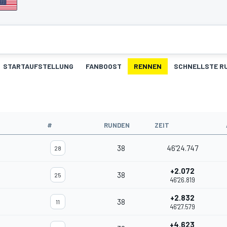
STARTAUFSTELLUNG
FANBOOST
RENNEN
SCHNELLSTE R
#
RUNDEN
ZEIT
38
46'24.747
28
+2.072
38
25
46'26.819
+2.832
38
11
46'27.579
+4.623