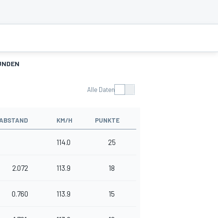
UNDEN
Alle Daten
ABSTAND
KM/H
PUNKTE
114.0
25
2.072
113.9
18
0.760
113.9
15