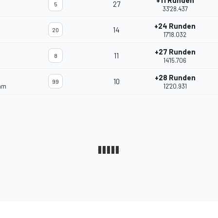
+11 Runden
27
5
33'28.437
+24 Runden
14
20
17'18.032
+27 Runden
11
8
14'15.706
+28 Runden
10
99
eam
12'20.931