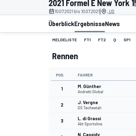
2021 Formel E New York 1
|
10.07.2021 bis 10.07.2021
, US
Überblick
Ergebnisse
News
MELDELISTE
FT1
FT2
Q
SP1
Rennen
MOTOGP
POS.
FAHRER
M. Günther
1
Andretti Global
J. Vergne
2
DS Techeetah
L. di Grassi
3
Abt Sportsline
N. Cassidy