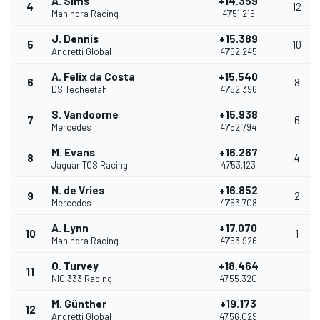
A. Sims
+14.359
4
12
Mahindra Racing
47'51.215
J. Dennis
+15.389
5
10
Andretti Global
47'52.245
A. Felix da Costa
+15.540
6
8
DS Techeetah
47'52.396
S. Vandoorne
+15.938
7
6
Mercedes
47'52.794
M. Evans
+16.267
8
4
Jaguar TCS Racing
47'53.123
N. de Vries
+16.852
9
2
Mercedes
47'53.708
A. Lynn
+17.070
10
1
Mahindra Racing
47'53.926
O. Turvey
+18.464
11
NIO 333 Racing
47'55.320
M. Günther
+19.173
12
Andretti Global
47'56.029