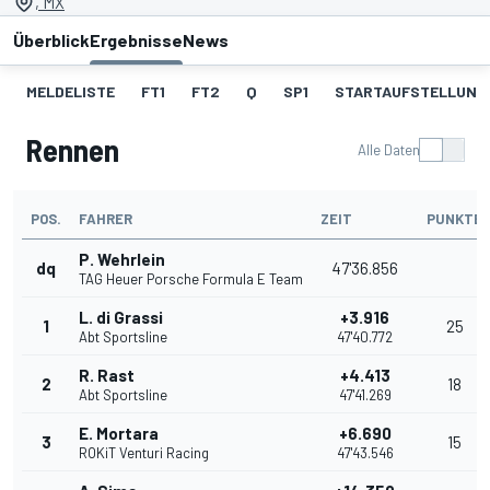
, MX
Überblick
Ergebnisse
News
MELDELISTE
FT1
FT2
Q
SP1
STARTAUFSTELLUNG
Rennen
Alle Daten
POS.
FAHRER
ZEIT
PUNKTE
P. Wehrlein
dq
47'36.856
TAG Heuer Porsche Formula E Team
L. di Grassi
+3.916
1
25
Abt Sportsline
47'40.772
R. Rast
+4.413
2
18
Abt Sportsline
47'41.269
E. Mortara
+6.690
3
15
ROKiT Venturi Racing
47'43.546