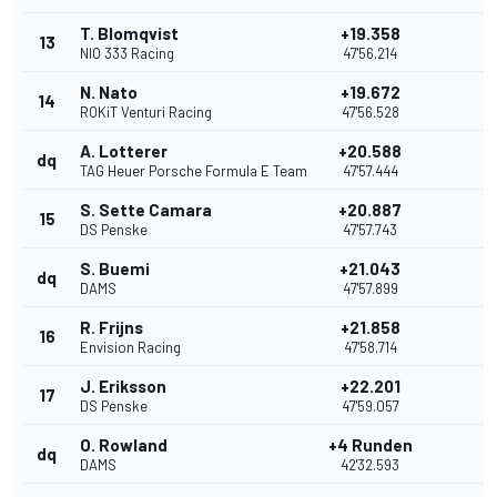
T. Blomqvist
+19.358
13
NIO 333 Racing
47'56.214
N. Nato
+19.672
14
ROKiT Venturi Racing
47'56.528
A. Lotterer
+20.588
dq
TAG Heuer Porsche Formula E Team
47'57.444
S. Sette Camara
+20.887
15
DS Penske
47'57.743
S. Buemi
+21.043
dq
DAMS
47'57.899
R. Frijns
+21.858
16
Envision Racing
47'58.714
J. Eriksson
+22.201
17
DS Penske
47'59.057
O. Rowland
+4 Runden
dq
DAMS
42'32.593