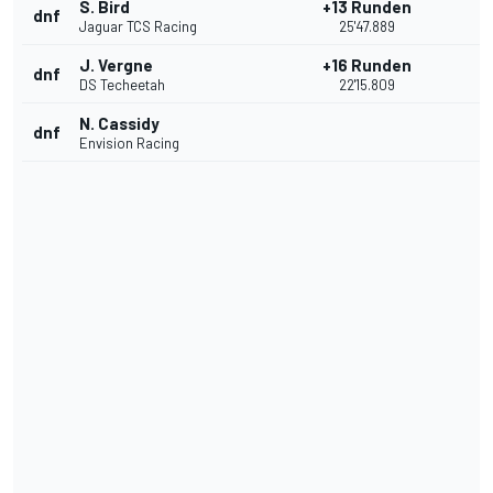
S. Bird
+13 Runden
dnf
Jaguar TCS Racing
25'47.889
J. Vergne
+16 Runden
dnf
DS Techeetah
22'15.809
N. Cassidy
dnf
Envision Racing