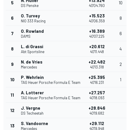
N. Müller
+13.924
5
10
DS Penske
40'04.760
O. Turvey
+15.523
6
8
NIO 333 Racing
40'06.359
O. Rowland
+16.389
7
6
DAMS
40'07.225
L. di Grassi
+20.612
8
4
Abt Sportsline
40'11.448
N. de Vries
+22.482
9
2
Mercedes
40'13.318
P. Wehrlein
+25.395
10
1
TAG Heuer Porsche Formula E Team
40'16.231
A. Lotterer
+27.257
11
TAG Heuer Porsche Formula E Team
40'18.093
J. Vergne
+28.846
12
DS Techeetah
40'19.682
S. Vandoorne
+29.112
13
Mercedes
40'19.948