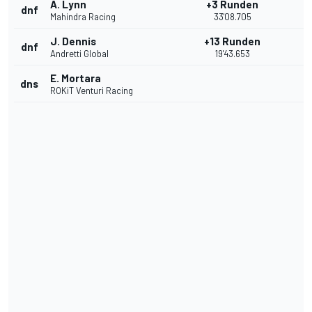
A. Lynn
+3 Runden
dnf
Mahindra Racing
33'08.705
J. Dennis
+13 Runden
dnf
Andretti Global
19'43.653
E. Mortara
dns
ROKiT Venturi Racing