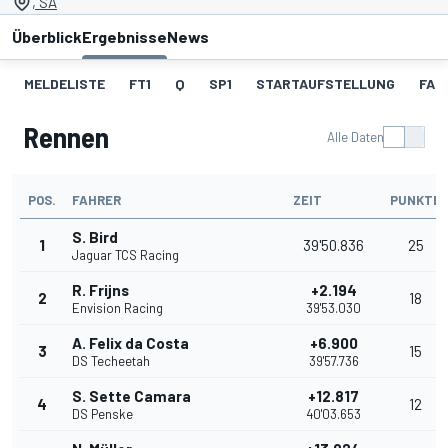
, SA
Überblick
Ergebnisse
News
MELDELISTE
FT1
Q
SP1
STARTAUFSTELLUNG
FAN
Rennen
Alle Daten
POS.
FAHRER
ZEIT
PUNKTE
S. Bird
1
39'50.836
25
Jaguar TCS Racing
R. Frijns
+2.194
2
18
Envision Racing
39'53.030
A. Felix da Costa
+6.900
3
15
DS Techeetah
39'57.736
S. Sette Camara
+12.817
4
12
DS Penske
40'03.653