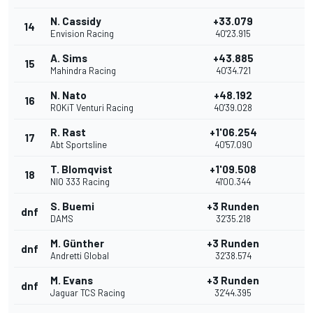
N. Cassidy
+33.079
14
Envision Racing
40'23.915
A. Sims
+43.885
15
Mahindra Racing
40'34.721
N. Nato
+48.192
16
ROKiT Venturi Racing
40'39.028
R. Rast
+1'06.254
17
Abt Sportsline
40'57.090
T. Blomqvist
+1'09.508
18
NIO 333 Racing
41'00.344
S. Buemi
+3 Runden
dnf
DAMS
32'35.218
M. Günther
+3 Runden
dnf
Andretti Global
32'38.574
M. Evans
+3 Runden
dnf
Jaguar TCS Racing
32'44.395