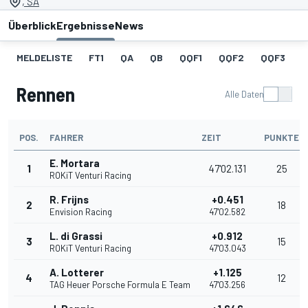
, SA
Überblick
Ergebnisse
News
MELDELISTE
FT1
QA
QB
QQF1
QQF2
QQF3
Rennen
Alle Daten
POS.
FAHRER
ZEIT
PUNKTE
E. Mortara
1
47'02.131
25
ROKiT Venturi Racing
R. Frijns
+0.451
2
18
Envision Racing
47'02.582
L. di Grassi
+0.912
3
15
ROKiT Venturi Racing
47'03.043
A. Lotterer
+1.125
4
12
TAG Heuer Porsche Formula E Team
47'03.256