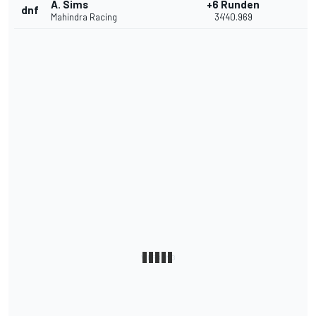
A. Sims
+6 Runden
dnf
Mahindra Racing
34'40.969