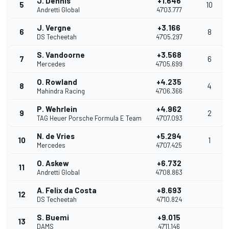
J. Dennis
+1.646
5
10
Andretti Global
47'03.777
J. Vergne
+3.166
6
8
DS Techeetah
47'05.297
S. Vandoorne
+3.568
7
6
Mercedes
47'05.699
O. Rowland
+4.235
8
4
Mahindra Racing
47'06.366
P. Wehrlein
+4.962
9
2
TAG Heuer Porsche Formula E Team
47'07.093
N. de Vries
+5.294
10
1
Mercedes
47'07.425
O. Askew
+6.732
11
Andretti Global
47'08.863
A. Felix da Costa
+8.693
12
DS Techeetah
47'10.824
S. Buemi
+9.015
13
DAMS
47'11.146