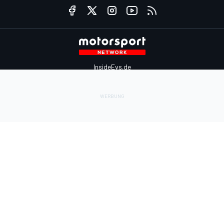
InsideEvs.de
Motor1.com
Motorsportjobs.com
Autosport.com
Motorsportstats.com
Kontaktiere uns
Feedback
Werben auf Motorsport.com
Kontaktiere uns
sales@motorsport.com
Hans-Pinsel-Straße 9b
85540 Haar
Germany
Nutzungsbedingungen
Cookie-Richtlinien
Datenschutzrichtlinie
Utiq verwalten