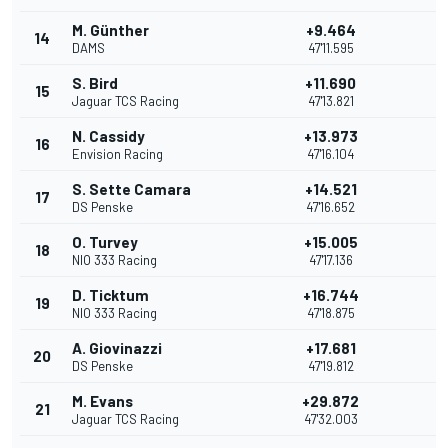
M. Günther
+9.464
14
DAMS
47'11.595
S. Bird
+11.690
15
Jaguar TCS Racing
47'13.821
N. Cassidy
+13.973
16
Envision Racing
47'16.104
S. Sette Camara
+14.521
17
DS Penske
47'16.652
O. Turvey
+15.005
18
NIO 333 Racing
47'17.136
D. Ticktum
+16.744
19
NIO 333 Racing
47'18.875
A. Giovinazzi
+17.681
20
DS Penske
47'19.812
M. Evans
+29.872
21
Jaguar TCS Racing
47'32.003