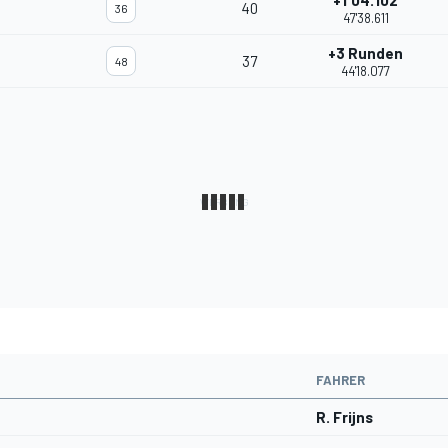
+1'04.102
40
36
47'38.611
+3 Runden
37
48
44'18.077
FAHRER
R. Frijns