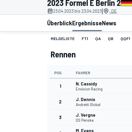
2023 Formel E Berlin 2
|
23.04.2023 bis 23.04.2023
, DE
Überblick
Ergebnisse
News
MELDELISTE
FT1
QA
QB
QQF1
Rennen
MOTOGP
POS.
FAHRER
N. Cassidy
1
Envision Racing
J. Dennis
2
Andretti Global
J. Vergne
3
DS Penske
M. Evans