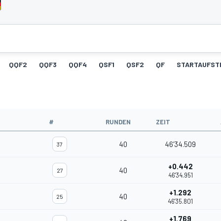
QQF2
QQF3
QQF4
QSF1
QSF2
QF
STARTAUFST
#
RUNDEN
ZEIT
40
46'34.509
37
+0.442
40
27
46'34.951
+1.292
40
25
46'35.801
+1.769