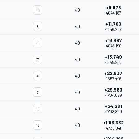
+9.678
40
58
46'44.187
+11.780
40
8
46'46.289
+13.687
40
3
46'48.196
+13.749
40
17
46'48.258
+22.937
40
4
46'57.446
+29.580
40
5
47'04.089
+34.381
40
10
47'08.890
+1'03.532
40
16
47'38.041