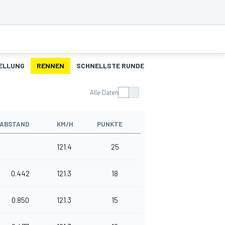
ELLUNG
RENNEN
SCHNELLSTE RUNDEN
Alle Daten
ABSTAND
KM/H
PUNKTE
121.4
25
0.442
121.3
18
0.850
121.3
15