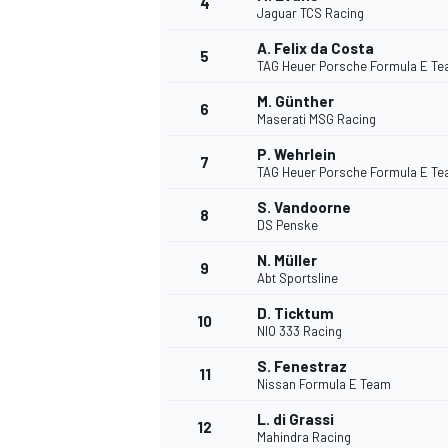
4
Jaguar TCS Racing
A. Felix da Costa
5
TAG Heuer Porsche Formula E T
M. Günther
6
Maserati MSG Racing
DTM
P. Wehrlein
7
TAG Heuer Porsche Formula E T
S. Vandoorne
8
DS Penske
N. Müller
9
Abt Sportsline
D. Ticktum
10
NIO 333 Racing
S. Fenestraz
11
Nissan Formula E Team
L. di Grassi
12
Mahindra Racing