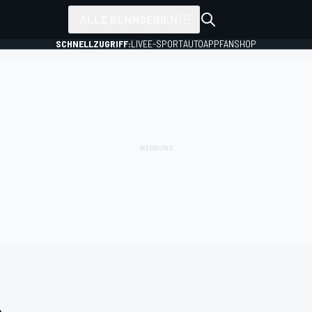
ALLE RENNSERIEN
SCHNELLZUGRIFF:
LIVE
E-SPORT
AUTO
APP
FANSHOP