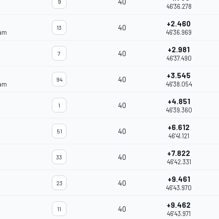
40
9
46'36.278
+2.460
40
13
eam
46'36.969
+2.981
40
7
46'37.490
+3.545
40
94
eam
46'38.054
+4.851
40
1
46'39.360
+6.612
40
51
46'41.121
+7.822
40
33
46'42.331
+9.461
40
23
46'43.970
+9.462
40
11
46'43.971