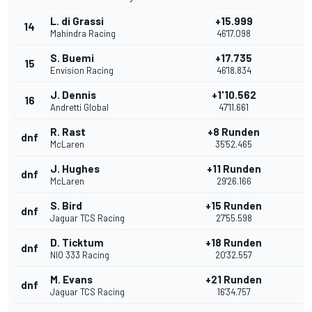
L. di Grassi
+15.999
14
Mahindra Racing
46'17.098
S. Buemi
+17.735
15
Envision Racing
46'18.834
J. Dennis
+1'10.562
16
Andretti Global
47'11.661
R. Rast
+8 Runden
dnf
McLaren
35'52.465
J. Hughes
+11 Runden
dnf
McLaren
29'26.166
S. Bird
+15 Runden
dnf
Jaguar TCS Racing
27'55.598
D. Ticktum
+18 Runden
dnf
NIO 333 Racing
20'32.557
M. Evans
+21 Runden
dnf
Jaguar TCS Racing
16'34.757