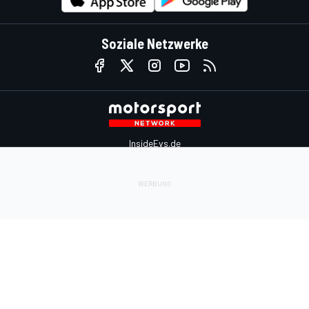
Soziale Netzwerke
InsideEvs.de
Motor1.com
Motorsportjobs.com
Autosport.com
Motorsportstats.com
Kontaktiere uns
Feedback
Werben auf Motorsport.com
Kontaktiere uns
sales@motorsport.com
Hans-Pinsel-Straße 9b
85540 Haar