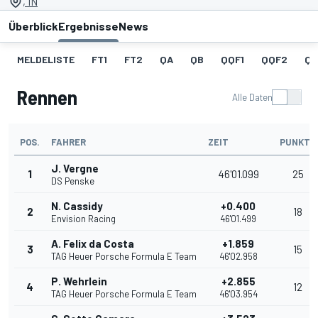
, IN
Überblick
Ergebnisse
News
MELDELISTE
FT1
FT2
QA
QB
QQF1
QQF2
QQ
Rennen
Alle Daten
POS.
FAHRER
ZEIT
PUNKTE
J. Vergne
1
46'01.099
25
DS Penske
N. Cassidy
+0.400
2
18
Envision Racing
46'01.499
A. Felix da Costa
+1.859
3
15
TAG Heuer Porsche Formula E Team
46'02.958
P. Wehrlein
+2.855
4
12
TAG Heuer Porsche Formula E Team
46'03.954