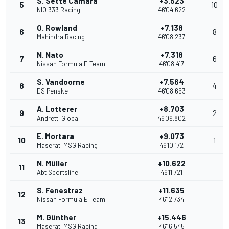
S. Sette Camara
+3.523
5
10
NIO 333 Racing
46'04.622
O. Rowland
+7.138
6
8
Mahindra Racing
46'08.237
N. Nato
+7.318
7
6
Nissan Formula E Team
46'08.417
S. Vandoorne
+7.564
8
4
DS Penske
46'08.663
A. Lotterer
+8.703
9
2
Andretti Global
46'09.802
E. Mortara
+9.073
10
1
Maserati MSG Racing
46'10.172
N. Müller
+10.622
11
Abt Sportsline
46'11.721
S. Fenestraz
+11.635
12
Nissan Formula E Team
46'12.734
M. Günther
+15.446
13
Maserati MSG Racing
46'16.545