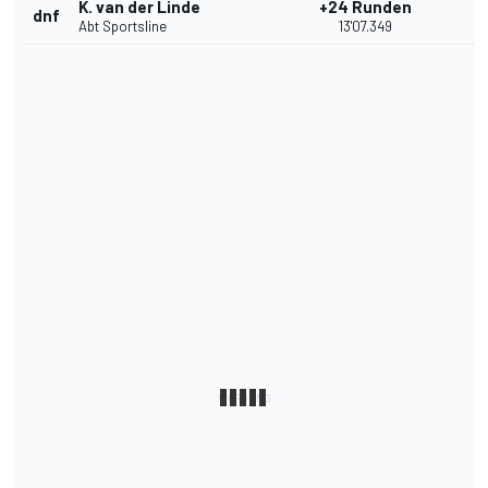
K. van der Linde
+24 Runden
dnf
Abt Sportsline
13'07.349