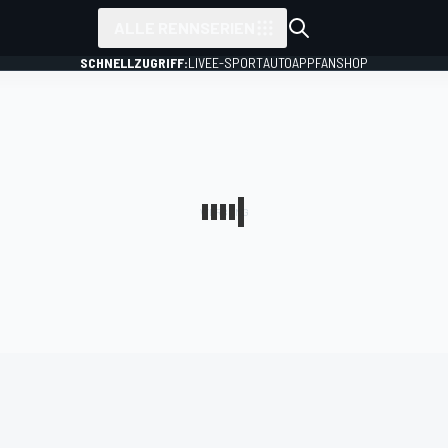
ALLE RENNSERIEN
SCHNELLZUGRIFF:
LIVE
E-SPORT
AUTO
APP
FANSHOP