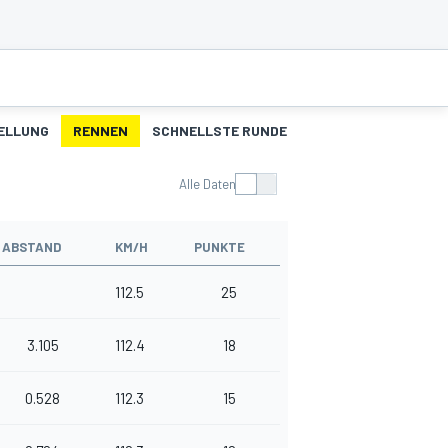
ELLUNG
RENNEN
SCHNELLSTE RUNDEN
Alle Daten
ABSTAND
KM/H
PUNKTE
112.5
25
3.105
112.4
18
0.528
112.3
15