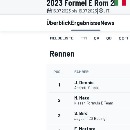
2023 Formel E Rom 2
|
16.07.2023 bis 16.07.2023
, IT
Überblick
Ergebnisse
News
MELDELISTE
FT1
QA
QB
QQF1
Rennen
MOTOGP
POS.
FAHRER
J. Dennis
1
Andretti Global
N. Nato
2
Nissan Formula E Team
S. Bird
3
Jaguar TCS Racing
E. Mortara