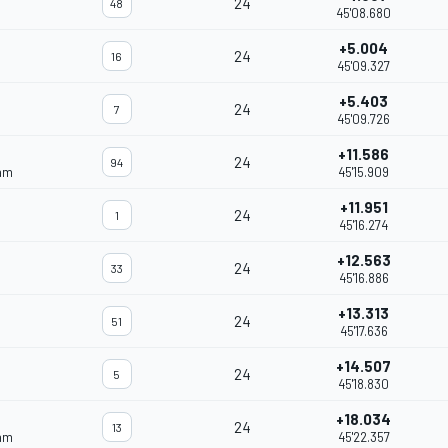
24
48
45'08.680
+5.004
24
16
45'09.327
+5.403
24
7
45'09.726
+11.586
24
94
eam
45'15.909
+11.951
24
1
45'16.274
+12.563
24
33
45'16.886
+13.313
24
51
45'17.636
+14.507
24
5
45'18.830
+18.034
24
13
eam
45'22.357