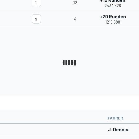
+12 Runden
12
11
25'34.526
+20 Runden
4
9
12'15.688
FAHRER
J. Dennis