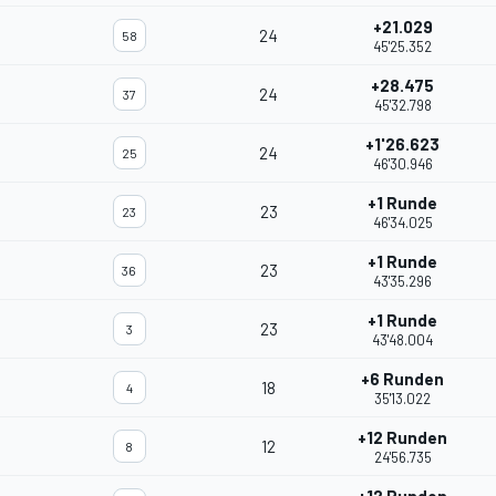
+21.029
24
58
45'25.352
+28.475
24
37
45'32.798
+1'26.623
24
25
46'30.946
+1 Runde
23
23
46'34.025
+1 Runde
23
36
43'35.296
+1 Runde
23
3
43'48.004
+6 Runden
18
4
35'13.022
+12 Runden
12
8
24'56.735