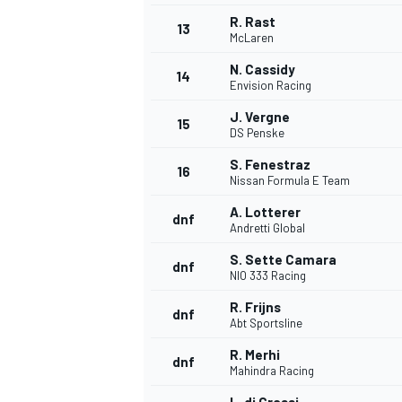
R. Rast
13
McLaren
N. Cassidy
14
Envision Racing
J. Vergne
15
DS Penske
S. Fenestraz
16
Nissan Formula E Team
A. Lotterer
dnf
Andretti Global
S. Sette Camara
dnf
NIO 333 Racing
R. Frijns
dnf
Abt Sportsline
R. Merhi
dnf
Mahindra Racing