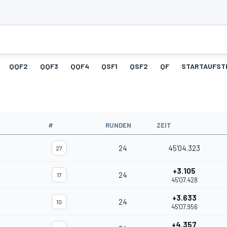
QQF2
QQF3
QQF4
QSF1
QSF2
QF
STARTAUFST
#
RUNDEN
ZEIT
24
45'04.323
27
+3.105
24
17
45'07.428
+3.633
24
10
45'07.956
+4.357