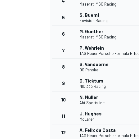
4
Maserati MSG Racing
S. Buemi
5
Envision Racing
M. Günther
6
Maserati MSG Racing
DTM
P. Wehrlein
7
TAG Heuer Porsche Formula E T
S. Vandoorne
8
DS Penske
D. Ticktum
9
NIO 333 Racing
N. Müller
10
Abt Sportsline
J. Hughes
11
McLaren
A. Felix da Costa
12
TAG Heuer Porsche Formula E T