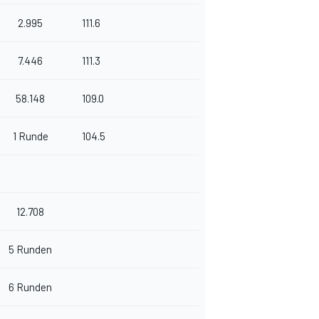
2.995
111.6
7.446
111.3
58.148
109.0
1 Runde
104.5
12.708
5 Runden
6 Runden