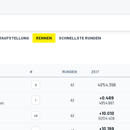
TAUFSTELLUNG
RENNEN
SCHNELLSTE RUNDEN
#
RUNDEN
ZEIT
41
49'54.398
9
+0.469
41
1
eam
49'54.867
+10.010
41
48
50'04.408
+10.199