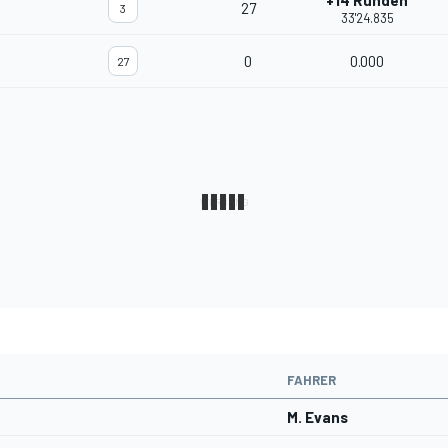
+14 Runden
27
3
33'24.835
0
0.000
27
FAHRER
M. Evans