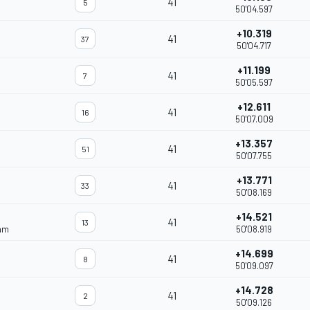
41
5
50'04.597
+10.319
41
37
50'04.717
+11.199
41
7
50'05.597
+12.611
41
16
50'07.009
+13.357
41
51
50'07.755
+13.771
41
33
50'08.169
+14.521
41
13
eam
50'08.919
+14.699
41
8
50'09.097
+14.728
41
2
50'09.126