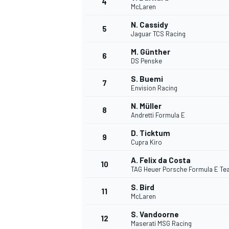
4
McLaren
N. Cassidy
5
Jaguar TCS Racing
M. Günther
6
DS Penske
DTM
S. Buemi
7
Envision Racing
N. Müller
8
Andretti Formula E
D. Ticktum
9
Cupra Kiro
A. Felix da Costa
10
TAG Heuer Porsche Formula E T
S. Bird
11
McLaren
S. Vandoorne
12
Maserati MSG Racing