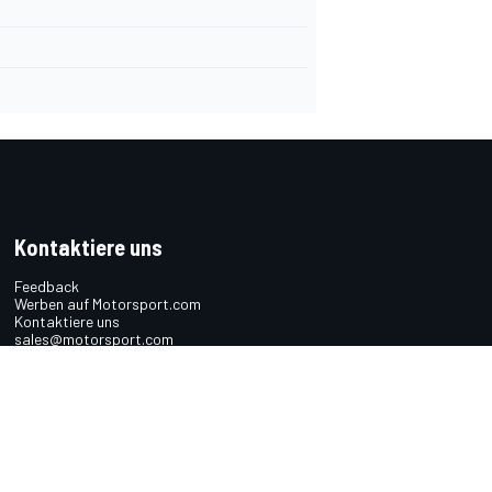
Kontaktiere uns
Feedback
Werben auf Motorsport.com
Kontaktiere uns
sales@motorsport.com
Hans-Pinsel-Straße 9b
85540 Haar
Germany
n