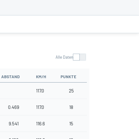
Alle Daten
ABSTAND
KM/H
PUNKTE
117.0
25
0.469
117.0
18
9.541
116.6
15