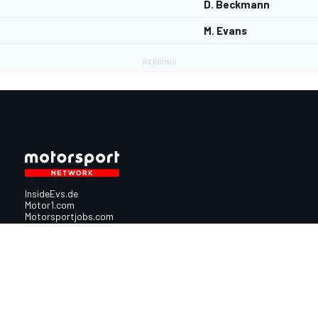
D. Beckmann
M. Evans
InsideEvs.de
Motor1.com
Motorsportjobs.com
Autosport.com
Motorsportstats.com
Nutzungsbedingungen
Cookie-Richtlinien
Datenschutzrichtlinie
Utiq verwalte