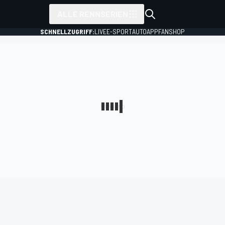
ALLE RENNSERIEN
SCHNELLZUGRIFF:
LIVE
E-SPORT
AUTO
APP
FANSHOP