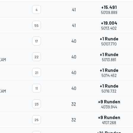
+15.491
41
4
50'09.889
+19.004
41
55
50'13.402
+1 Runde
40
17
50'07.770
+1 Runde
40
22
EAM
50'13.881
+1 Runde
40
21
50'14.452
+1 Runde
40
11
EAM
50'16.732
+9 Runden
32
23
40'39.944
+9 Runden
32
25
41'07.268