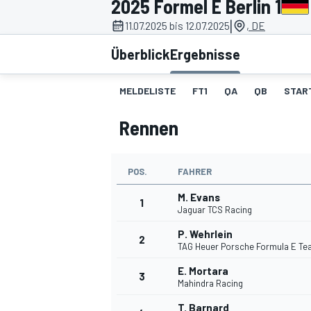
2025 Formel E Berlin 1
|
11.07.2025 bis 12.07.2025
, DE
Überblick
Ergebnisse
MELDELISTE
FT1
QA
QB
STAR
Rennen
MOTOGP
POS.
FAHRER
M. Evans
1
Jaguar TCS Racing
P. Wehrlein
2
TAG Heuer Porsche Formula E T
E. Mortara
3
Mahindra Racing
T. Barnard