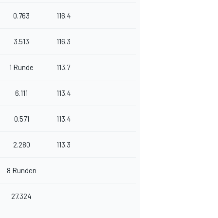
0.763
116.4
3.513
116.3
1 Runde
113.7
6.111
113.4
0.571
113.4
2.280
113.3
8 Runden
27.324