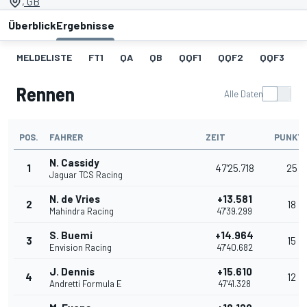
, GB
Überblick
Ergebnisse
MELDELISTE
FT1
QA
QB
QQF1
QQF2
QQF3
Rennen
Alle Daten
POS.
FAHRER
ZEIT
PUNKT
N. Cassidy
1
47'25.718
25
Jaguar TCS Racing
N. de Vries
+13.581
2
18
Mahindra Racing
47'39.299
S. Buemi
+14.964
3
15
Envision Racing
47'40.682
J. Dennis
+15.610
4
12
Andretti Formula E
47'41.328