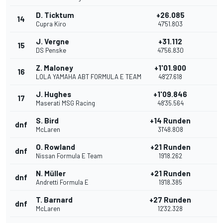
D. Ticktum
+26.085
14
Cupra Kiro
47'51.803
J. Vergne
+31.112
15
DS Penske
47'56.830
Z. Maloney
+1'01.900
16
LOLA YAMAHA ABT FORMULA E TEAM
48'27.618
J. Hughes
+1'09.846
17
Maserati MSG Racing
48'35.564
S. Bird
+14 Runden
dnf
McLaren
31'48.808
O. Rowland
+21 Runden
dnf
Nissan Formula E Team
19'18.262
N. Müller
+21 Runden
dnf
Andretti Formula E
19'18.385
T. Barnard
+27 Runden
dnf
McLaren
12'32.328