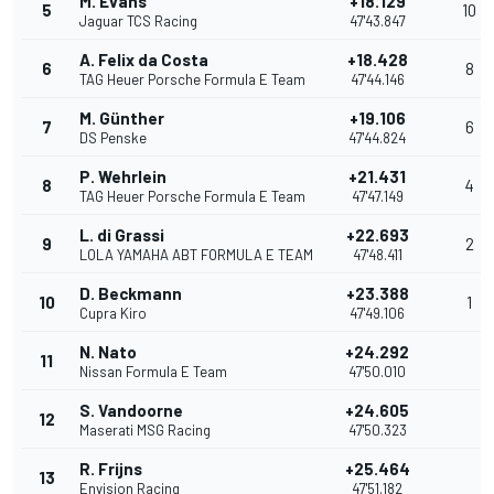
M. Evans
+18.129
5
10
Jaguar TCS Racing
47'43.847
A. Felix da Costa
+18.428
6
8
TAG Heuer Porsche Formula E Team
47'44.146
M. Günther
+19.106
7
6
DS Penske
47'44.824
P. Wehrlein
+21.431
8
4
TAG Heuer Porsche Formula E Team
47'47.149
L. di Grassi
+22.693
9
2
LOLA YAMAHA ABT FORMULA E TEAM
47'48.411
D. Beckmann
+23.388
10
1
Cupra Kiro
47'49.106
N. Nato
+24.292
11
Nissan Formula E Team
47'50.010
S. Vandoorne
+24.605
12
Maserati MSG Racing
47'50.323
R. Frijns
+25.464
13
Envision Racing
47'51.182